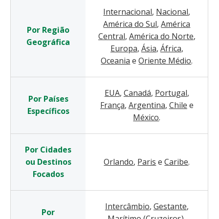
Internacional
,
Nacional
,
América do Sul
,
América
Por Região
Central
,
América do Norte
,
Geográfica
Europa
,
Ásia
,
África
,
Oceania
e
Oriente Médio
.
EUA
,
Canadá
,
Portugal
,
Por Países
França
,
Argentina
,
Chile
e
Específicos
México
.
Por Cidades
ou Destinos
Orlando
,
Paris
e
Caribe
.
Focados
Intercâmbio
,
Gestante
,
Por
Marítimo (Cruzeiros)
,