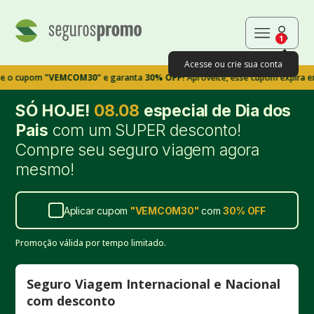
1
Acesse ou crie sua conta
pom
"VEMCOM30"
e garanta
30% OFF!
Aproveite, esse cupom expira em 9m39
SÓ HOJE!
08.08
especial de Dia dos
Pais
com um SUPER desconto!
Compre seu seguro viagem agora
mesmo!
Aplicar cupom
"
VEMCOM30
"
com
30%
OFF
Promoção válida por tempo limitado.
Seguro Viagem Internacional e Nacional
com desconto