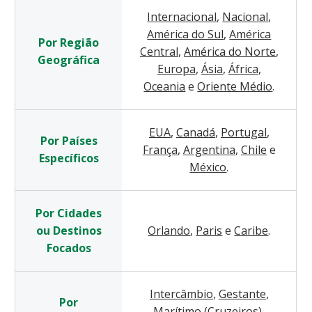
Internacional
,
Nacional
,
América do Sul
,
América
Por Região
Central
,
América do Norte
,
Geográfica
Europa
,
Ásia
,
África
,
Oceania
e
Oriente Médio
.
EUA
,
Canadá
,
Portugal
,
Por Países
França
,
Argentina
,
Chile
e
Específicos
México
.
Por Cidades
ou Destinos
Orlando
,
Paris
e
Caribe
.
Focados
Intercâmbio
,
Gestante
,
Por
Marítimo (Cruzeiros)
,