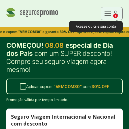
1
Acesse ou crie sua conta
pom
"VEMCOM30"
e garanta
30% OFF!
Aproveite, esse cupom expira em 9m39
COMEÇOU!
08.08
especial de Dia
dos Pais
com um SUPER desconto!
Compre seu seguro viagem agora
mesmo!
Aplicar cupom
"
VEMCOM30
"
com
30%
OFF
Promoção válida por tempo limitado.
Seguro Viagem Internacional e Nacional
com desconto