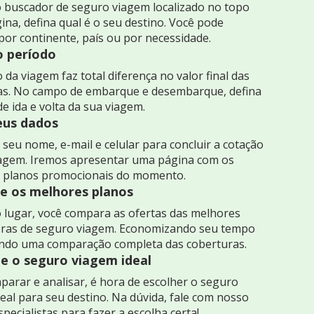
 buscador de seguro viagem localizado no topo
ina, defina qual é o seu destino. Você pode
por continente, país ou por necessidade.
o período
 da viagem faz total diferença no valor final das
as. No campo de embarque e desembarque, defina
de ida e volta da sua viagem.
seus dados
seu nome, e-mail e celular para concluir a cotação
iagem. Iremos apresentar uma página com os
 planos promocionais do momento.
 os melhores planos
 lugar, você compara as ofertas das melhores
ras de seguro viagem. Economizando seu tempo
indo uma comparação completa das coberturas.
e o seguro viagem ideal
arar e analisar, é hora de escolher o seguro
eal para seu destino. Na dúvida, fale com nosso
specialistas para fazer a escolha certa!