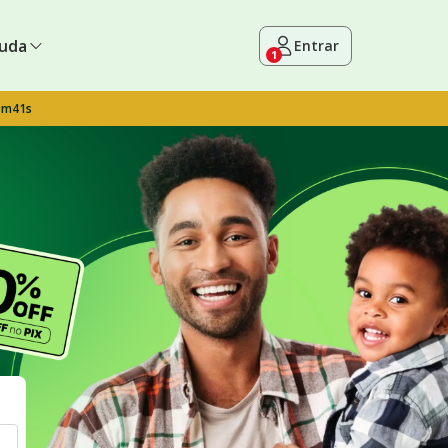
uda
Entrar
1
9m40s