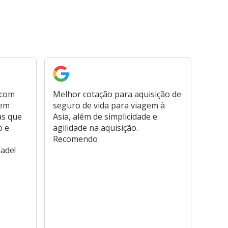
 com
Melhor cotação para aquisição de
Cont
bem
seguro de vida para viagem à
plata
as que
Asia, além de simplicidade e
fora,
o e
agilidade na aquisição.
usar
Recomendo
viage
dade!
atend
marc
hospi
usar,
reem
farmá
tamb