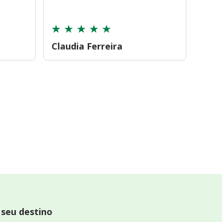
cont
Claudia Ferreira
Car
 seu destino