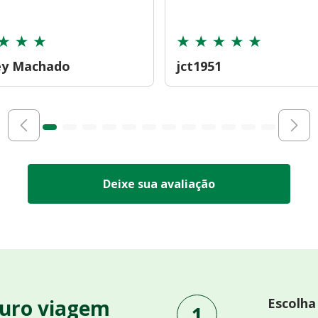
ey Machado
jct1951
Deixe sua avaliação
uro viagem
Escolha
1