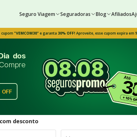
Seguro Viagem
Seguradoras
Blog
Afiliados
Aj
o cupom
"VEMCOM30"
e garanta
30% OFF!
Aproveite, esse cupom expira em 
Dia dos
Compre
%
OFF
l com desconto