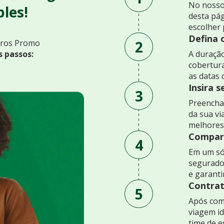
No nosso
les!
desta pág
escolher 
Defina 
2
uros Promo
s passos:
A duração
cobertur
as datas 
Insira 
3
Preencha 
da sua v
melhores
Compare
4
Em um só
segurado
e garant
Contrat
5
Após comp
viagem id
time de e