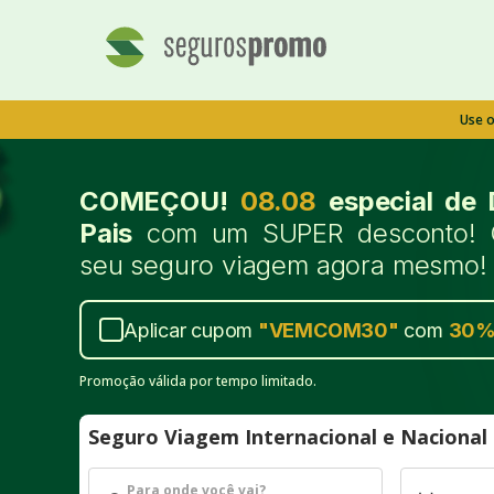
Use 
COMEÇOU!
08.08
especial de 
Pais
com um SUPER desconto! 
seu seguro viagem agora mesmo!
Aplicar cupom
"
VEMCOM30
"
com
30
Promoção válida por tempo limitado.
Seguro Viagem Internacional e Naciona
Para onde você vai?