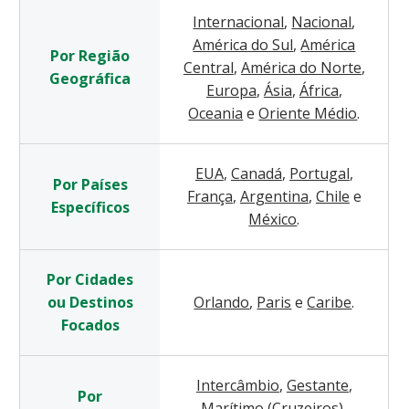
Internacional
,
Nacional
,
América do Sul
,
América
Por Região
Central
,
América do Norte
,
Geográfica
Europa
,
Ásia
,
África
,
Oceania
e
Oriente Médio
.
EUA
,
Canadá
,
Portugal
,
Por Países
França
,
Argentina
,
Chile
e
Específicos
México
.
Por Cidades
ou Destinos
Orlando
,
Paris
e
Caribe
.
Focados
Intercâmbio
,
Gestante
,
Por
Marítimo (Cruzeiros)
,