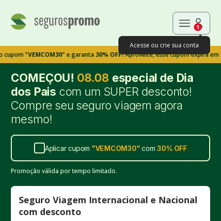
1
Acesse ou crie sua conta
om
"VEMCOM30"
e garanta
30% OFF!
Aproveite, esse cupom expira em 9m39s
COMEÇOU!
08.08
especial de Dia
dos Pais
com um SUPER desconto!
Compre seu seguro viagem agora
mesmo!
Aplicar cupom
"
VEMCOM30
"
com
30%
OFF
Promoção válida por tempo limitado.
Seguro Viagem Internacional e Nacional
com desconto