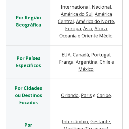
Internacional
,
Nacional
,
América do Sul
,
América
Por Região
Central
,
América do Norte
,
Geográfica
Europa
,
Ásia
,
África
,
Oceania
e
Oriente Médio
.
EUA
,
Canadá
,
Portugal
,
Por Países
França
,
Argentina
,
Chile
e
Específicos
México
.
Por Cidades
ou Destinos
Orlando
,
Paris
e
Caribe
.
Focados
Intercâmbio
,
Gestante
,
Por
Marítimo (Cruzeiros)
,