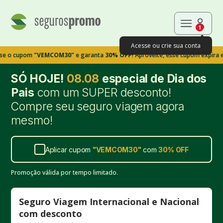
1
Acesse ou crie sua conta
pom
"VEMCOM30"
e garanta
30% OFF!
Aproveite, esse cupom expira em 9m39
SÓ HOJE!
08.08
especial de Dia dos
Pais
com um SUPER desconto!
Compre seu seguro viagem agora
mesmo!
Aplicar cupom
"
VEMCOM30
"
com
30%
OFF
Promoção válida por tempo limitado.
Seguro Viagem Internacional e Nacional
com desconto