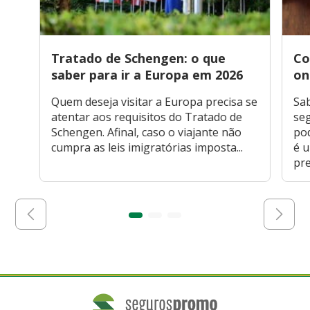
Tratado de Schengen: o que
Co
saber para ir a Europa em 2026
on
Quem deseja visitar a Europa precisa se
Sa
atentar aos requisitos do Tratado de
seg
Schengen. Afinal, caso o viajante não
po
cumpra as leis imigratórias imposta...
é 
pre