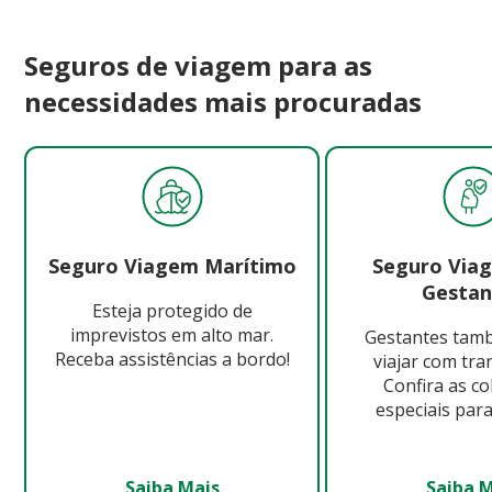
Seguros de viagem para as
necessidades mais procuradas
Seguro Viagem Marítimo
Seguro Via
Gestan
Esteja protegido de
imprevistos em alto mar.
Gestantes ta
Receba assistências a bordo!
viajar com tra
Confira as c
especiais para
Saiba Mais
Saiba 