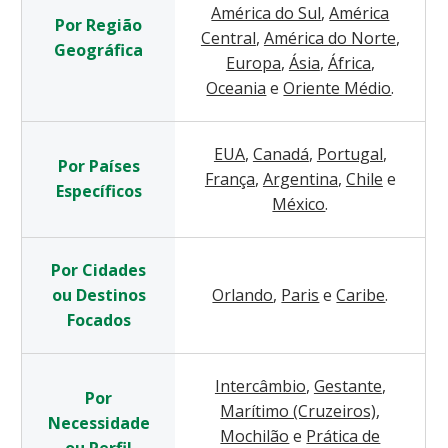
América do Sul
,
América
Por Região
Central
,
América do Norte
,
Geográfica
Europa
,
Ásia
,
África
,
Oceania
e
Oriente Médio
.
EUA
,
Canadá
,
Portugal
,
Por Países
França
,
Argentina
,
Chile
e
Específicos
México
.
Por Cidades
ou Destinos
Orlando
,
Paris
e
Caribe
.
Focados
Intercâmbio
,
Gestante
,
Por
Marítimo (Cruzeiros)
,
Necessidade
Mochilão
e
Prática de
ou Perfil