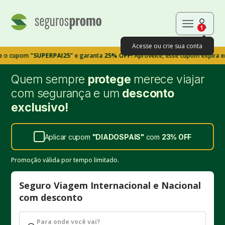
1
Acesse ou crie sua conta
om
"SUPERPAI25"
e garanta
25% OFF!
Aproveite, esse cupom expira em 9m39
Quem sempre
protege
merece viajar
com segurança e um
desconto
exclusivo!
Aplicar cupom
"
DIADOSPAIS
"
com
23%
OFF
Promoção válida por tempo limitado.
Seguro Viagem Internacional e Nacional
com desconto
Para onde você vai?