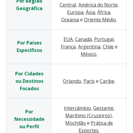
Por Região
Central
,
América do Norte
,
Geográfica
Europa
,
Ásia
,
África
,
Oceania
e
Oriente Médio
.
EUA
,
Canadá
,
Portugal
,
Por Países
França
,
Argentina
,
Chile
e
Específicos
México
.
Por Cidades
ou Destinos
Orlando
,
Paris
e
Caribe
.
Focados
Intercâmbio
,
Gestante
,
Por
Marítimo (Cruzeiros)
,
Necessidade
Mochilão
e
Prática de
ou Perfil
Esportes
.