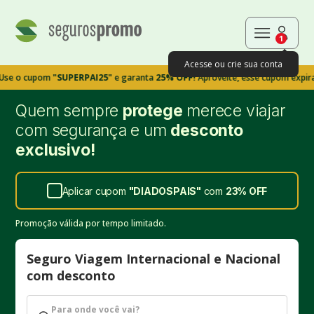
1
Acesse ou crie sua conta
upom
"SUPERPAI25"
e garanta
25% OFF!
Aproveite, esse cupom expira em 9m
Quem sempre
protege
merece viajar
com segurança e um
desconto
exclusivo!
Aplicar cupom
"
DIADOSPAIS
"
com
23%
OFF
Promoção válida por tempo limitado.
Seguro Viagem Internacional e Nacional
com desconto
Para onde você vai?