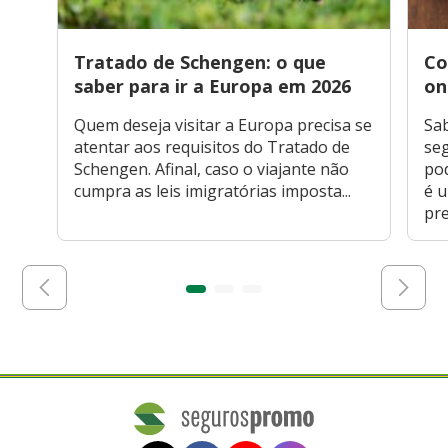
Tratado de Schengen: o que
Co
saber para ir a Europa em 2026
on
Quem deseja visitar a Europa precisa se
Sa
atentar aos requisitos do Tratado de
seg
Schengen. Afinal, caso o viajante não
po
cumpra as leis imigratórias imposta...
é 
pre