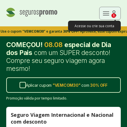
1
Acesse ou crie sua conta
cupom
"VEMCOM30"
e garanta
30% OFF!
Aproveite, esse cupom expira em 9m
COMEÇOU!
08.08
especial de Dia
dos Pais
com um SUPER desconto!
Compre seu seguro viagem agora
mesmo!
Aplicar cupom
"
VEMCOM30
"
com
30%
OFF
Promoção válida por tempo limitado.
Seguro Viagem Internacional e Nacional
com desconto