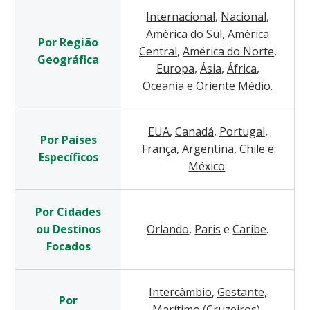
Internacional
,
Nacional
,
América do Sul
,
América
Por Região
Central
,
América do Norte
,
Geográfica
Europa
,
Ásia
,
África
,
Oceania
e
Oriente Médio
.
EUA
,
Canadá
,
Portugal
,
Por Países
França
,
Argentina
,
Chile
e
Específicos
México
.
Por Cidades
ou Destinos
Orlando
,
Paris
e
Caribe
.
Focados
Intercâmbio
,
Gestante
,
Por
Marítimo (Cruzeiros)
,