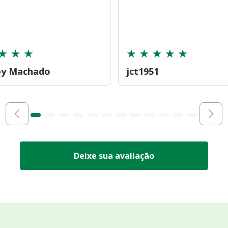
ey Machado
jct1951
Deixe sua avaliação