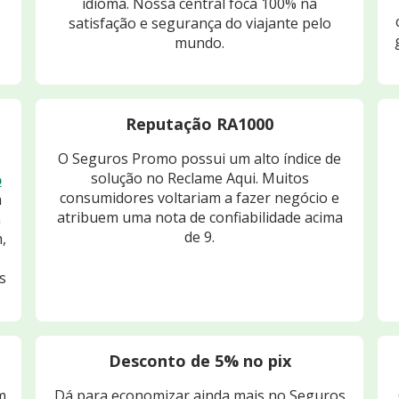
idioma. Nossa central foca 100% na
satisfação e segurança do viajante pelo
mundo.
Reputação RA1000
O Seguros Promo possui um alto índice de
solução no Reclame Aqui. Muitos
o
consumidores voltariam a fazer negócio e
m
atribuem uma nota de confiabilidade acima
m
de 9.
,
s
Desconto de 5% no pix
m
Dá para economizar ainda mais no Seguros