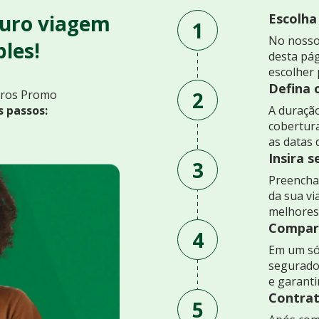
uro viagem
Escolha
1
No nosso
les!
desta pág
escolher 
Defina 
2
uros Promo
s passos:
A duração
cobertur
as datas 
Insira 
3
Preencha 
da sua v
melhores
Compare
4
Em um só
segurado
e garant
Contrat
5