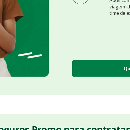
Após comp
viagem id
time de e
Qu
Seguros Promo para contrata