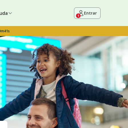
uda
Entrar
1
 9m40s