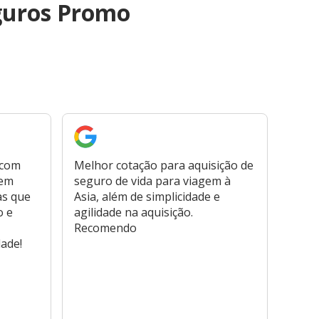
guros Promo
 com
Melhor cotação para aquisição de
Cont
bem
seguro de vida para viagem à
plata
as que
Asia, além de simplicidade e
fora,
o e
agilidade na aquisição.
usar
Recomendo
viage
dade!
atend
marc
hospi
usar,
reem