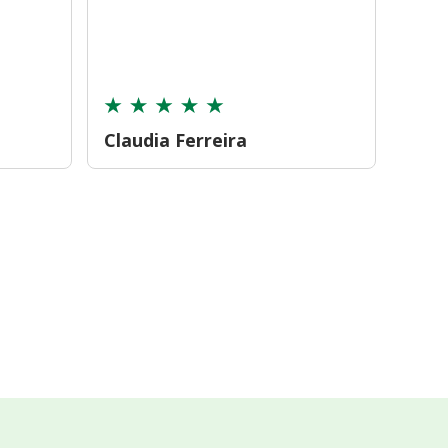
farmá
tamb
cont
Claudia Ferreira
Car