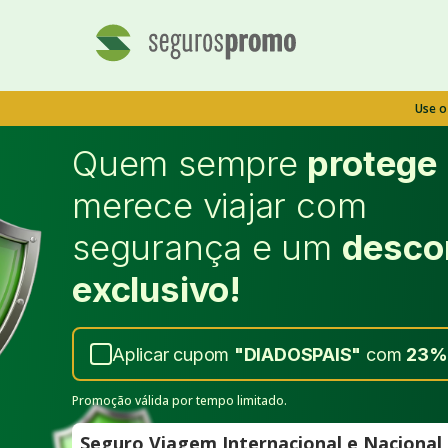
Use 
Quem sempre
protege
merece viajar com
segurança e um
desco
exclusivo!
Aplicar cupom
"
DIADOSPAIS
"
com
23%
Promoção válida por tempo limitado.
Seguro Viagem Internacional e Naciona