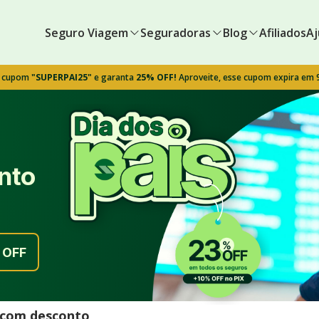
Seguro Viagem
Seguradoras
Blog
Afiliados
Aj
o cupom
"SUPERPAI25"
e garanta
25% OFF!
Aproveite, esse cupom expira em
nto
OFF
l com desconto