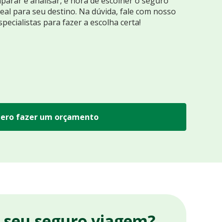
arar e analisar, é hora de escolher o seguro
eal para seu destino. Na dúvida, fale com nosso
specialistas para fazer a escolha certa!
ero fazer um orçamento
r seu seguro viagem?