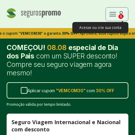
1
Acesse ou crie sua conta
pom
"VEMCOM30"
e garanta
30% OFF!
Aproveite, esse cupom expira em 9m39
COMEÇOU!
08.08
especial de Dia
dos Pais
com um SUPER desconto!
Compre seu seguro viagem agora
mesmo!
Aplicar cupom
"
VEMCOM30
"
com
30%
OFF
Promoção válida por tempo limitado.
Seguro Viagem Internacional e Nacional
com desconto