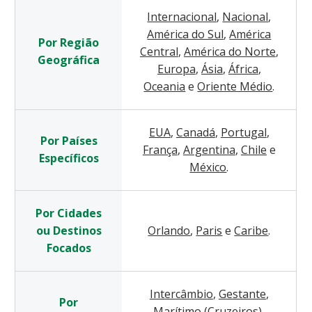
Internacional
,
Nacional
,
América do Sul
,
América
Por Região
Central
,
América do Norte
,
Geográfica
Europa
,
Ásia
,
África
,
Oceania
e
Oriente Médio
.
EUA
,
Canadá
,
Portugal
,
Por Países
França
,
Argentina
,
Chile
e
Específicos
México
.
Por Cidades
ou Destinos
Orlando
,
Paris
e
Caribe
.
Focados
Intercâmbio
,
Gestante
,
Por
Marítimo (Cruzeiros)
,