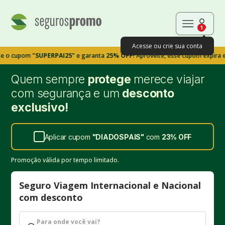
1
Acesse ou crie sua conta
pom
"SUPERPAI25"
e garanta
25% OFF!
Aproveite, esse cupom expira em 9m39
Quem sempre
protege
merece viajar
com segurança e um
desconto
exclusivo!
Aplicar cupom
"
DIADOSPAIS
"
com
23%
OFF
Promoção válida por tempo limitado.
Seguro Viagem Internacional e Nacional
com desconto
Para onde você vai?