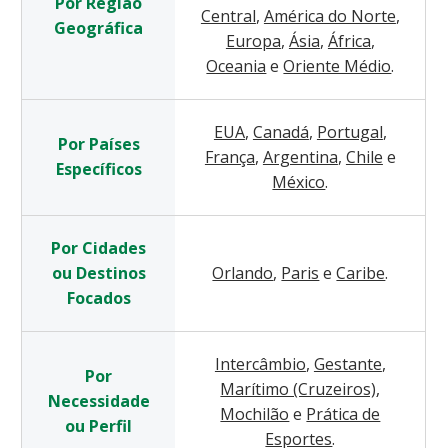
Por Região
Central
,
América do Norte
,
Geográfica
Europa
,
Ásia
,
África
,
Oceania
e
Oriente Médio
.
EUA
,
Canadá
,
Portugal
,
Por Países
França
,
Argentina
,
Chile
e
Específicos
México
.
Por Cidades
ou Destinos
Orlando
,
Paris
e
Caribe
.
Focados
Intercâmbio
,
Gestante
,
Por
Marítimo (Cruzeiros)
,
Necessidade
Mochilão
e
Prática de
ou Perfil
Esportes
.