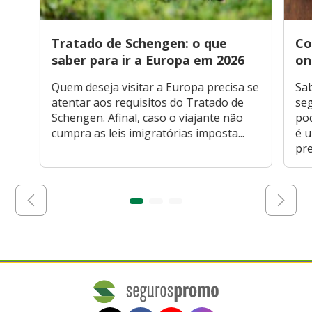
Tratado de Schengen: o que
Co
saber para ir a Europa em 2026
on
Quem deseja visitar a Europa precisa se
Sa
atentar aos requisitos do Tratado de
seg
Schengen. Afinal, caso o viajante não
po
cumpra as leis imigratórias imposta...
é 
pre