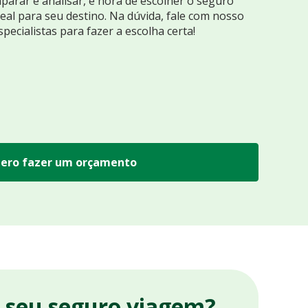
arar e analisar, é hora de escolher o seguro
eal para seu destino. Na dúvida, fale com nosso
specialistas para fazer a escolha certa!
ero fazer um orçamento
r seu seguro viagem?