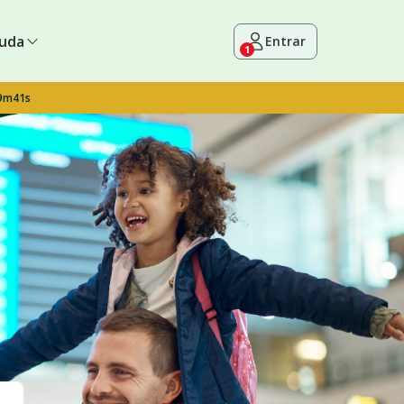
uda
Entrar
1
 9m40s