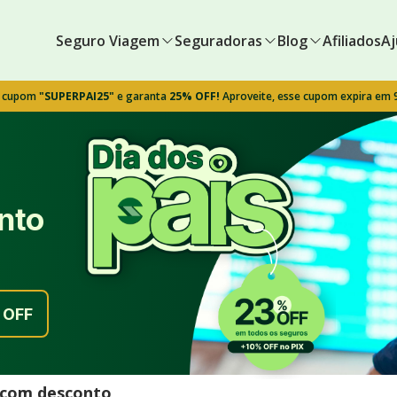
Seguro Viagem
Seguradoras
Blog
Afiliados
Aj
o cupom
"SUPERPAI25"
e garanta
25% OFF!
Aproveite, esse cupom expira em
nto
OFF
l com desconto