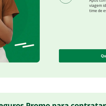
Após comp
viagem id
time de e
Qu
Seguros Promo para contrata