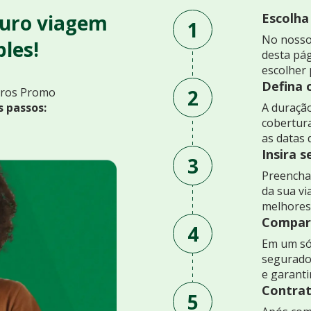
uro viagem
Escolha
1
No nosso
les!
desta pág
escolher 
Defina 
2
uros Promo
s passos:
A duração
cobertur
as datas 
Insira 
3
Preencha 
da sua v
melhores
Compare
4
Em um só
segurado
e garant
Contrat
5