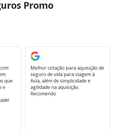
guros Promo
 com
Melhor cotação para aquisição de
Cont
bem
seguro de vida para viagem à
plata
as que
Asia, além de simplicidade e
fora,
o e
agilidade na aquisição.
usar
Recomendo
viage
dade!
atend
marc
hospi
usar,
reem