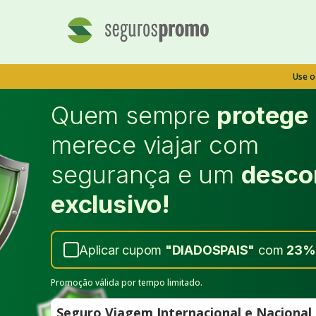
Use 
Quem sempre
protege
merece viajar com
segurança e um
desco
exclusivo!
Aplicar cupom
"
DIADOSPAIS
"
com
23%
Promoção válida por tempo limitado.
Seguro Viagem Internacional e Naciona