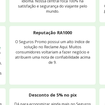
idioma. Nossa central foca 100% na
satisfação e segurança do viajante pelo
mundo.
Reputação RA1000
O Seguros Promo possui um alto índice de
solução no Reclame Aqui. Muitos
o
consumidores voltariam a fazer negócio e
m
atribuem uma nota de confiabilidade acima
m
de 9.
,
s
Desconto de 5% no pix
m
Dá para economizar ainda mais no Seguros