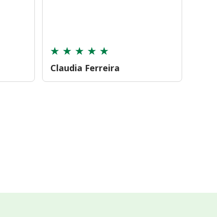
farmá
tamb
cont
Claudia Ferreira
Car