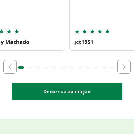
ey Machado
jct1951
Deixe sua avaliação