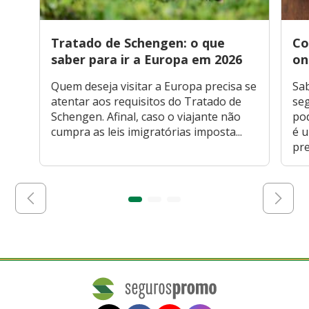
Tratado de Schengen: o que
Co
saber para ir a Europa em 2026
on
Quem deseja visitar a Europa precisa se
Sa
atentar aos requisitos do Tratado de
seg
Schengen. Afinal, caso o viajante não
po
cumpra as leis imigratórias imposta...
é 
pre