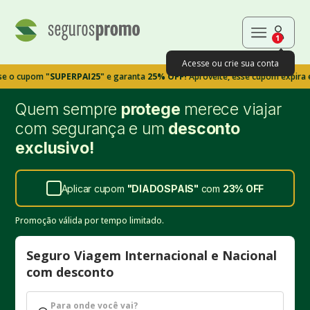
1
Acesse ou crie sua conta
pom
"SUPERPAI25"
e garanta
25% OFF!
Aproveite, esse cupom expira em 9m3
Quem sempre
protege
merece viajar
com segurança e um
desconto
exclusivo!
Aplicar cupom
"
DIADOSPAIS
"
com
23%
OFF
Promoção válida por tempo limitado.
Seguro Viagem Internacional e Nacional
com desconto
Para onde você vai?