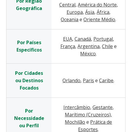
Por Região
Central
,
América do Norte
,
Geográfica
Europa
,
Ásia
,
África
,
Oceania
e
Oriente Médio
.
EUA
,
Canadá
,
Portugal
,
Por Países
França
,
Argentina
,
Chile
e
Específicos
México
.
Por Cidades
ou Destinos
Orlando
,
Paris
e
Caribe
.
Focados
Intercâmbio
,
Gestante
,
Por
Marítimo (Cruzeiros)
,
Necessidade
Mochilão
e
Prática de
ou Perfil
Esportes
.