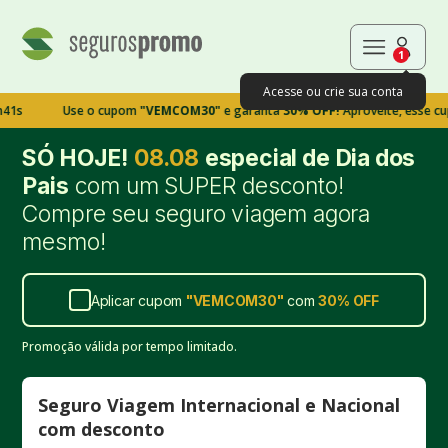
1
Acesse ou crie sua conta
Use o cupom
"VEMCOM30"
e garanta
30% OFF!
Aproveite, esse cupom ex
SÓ HOJE!
08.08
especial de Dia dos
Pais
com um SUPER desconto!
Compre seu seguro viagem agora
mesmo!
Aplicar cupom
"
VEMCOM30
"
com
30%
OFF
Promoção válida por tempo limitado.
Seguro Viagem Internacional e Nacional
com desconto