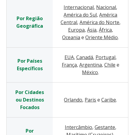
Internacional
,
Nacional
,
América do Sul
,
América
Por Região
Central
,
América do Norte
,
Geográfica
Europa
,
Ásia
,
África
,
Oceania
e
Oriente Médio
.
EUA
,
Canadá
,
Portugal
,
Por Países
França
,
Argentina
,
Chile
e
Específicos
México
.
Por Cidades
ou Destinos
Orlando
,
Paris
e
Caribe
.
Focados
Intercâmbio
,
Gestante
,
Por
Marítimo (Cruzeiros)
,