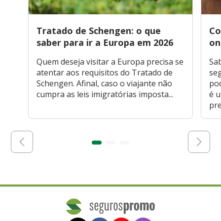
Tratado de Schengen: o que
Co
saber para ir a Europa em 2026
on
Quem deseja visitar a Europa precisa se
Sa
atentar aos requisitos do Tratado de
seg
Schengen. Afinal, caso o viajante não
po
cumpra as leis imigratórias imposta...
é 
pre