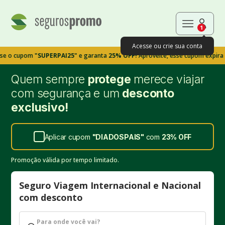
1
Acesse ou crie sua conta
pom
"SUPERPAI25"
e garanta
25% OFF!
Aproveite, esse cupom expira em 9m3
Quem sempre
protege
merece viajar
com segurança e um
desconto
exclusivo!
Aplicar cupom
"
DIADOSPAIS
"
com
23%
OFF
Promoção válida por tempo limitado.
Seguro Viagem Internacional e Nacional
com desconto
Para onde você vai?