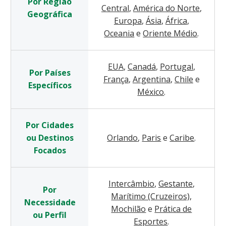
Por Região
Central
,
América do Norte
,
Geográfica
Europa
,
Ásia
,
África
,
Oceania
e
Oriente Médio
.
EUA
,
Canadá
,
Portugal
,
Por Países
França
,
Argentina
,
Chile
e
Específicos
México
.
Por Cidades
ou Destinos
Orlando
,
Paris
e
Caribe
.
Focados
Intercâmbio
,
Gestante
,
Por
Marítimo (Cruzeiros)
,
Necessidade
Mochilão
e
Prática de
ou Perfil
Esportes
.