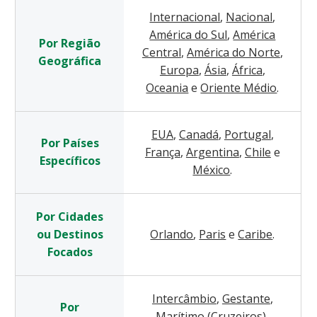
Internacional
,
Nacional
,
América do Sul
,
América
Por Região
Central
,
América do Norte
,
Geográfica
Europa
,
Ásia
,
África
,
Oceania
e
Oriente Médio
.
EUA
,
Canadá
,
Portugal
,
Por Países
França
,
Argentina
,
Chile
e
Específicos
México
.
Por Cidades
ou Destinos
Orlando
,
Paris
e
Caribe
.
Focados
Intercâmbio
,
Gestante
,
Por
Marítimo (Cruzeiros)
,