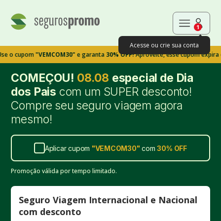
1
Acesse ou crie sua conta
upom
"VEMCOM30"
e garanta
30% OFF!
Aproveite, esse cupom expira em 9m3
COMEÇOU!
08.08
especial de Dia
dos Pais
com um SUPER desconto!
Compre seu seguro viagem agora
mesmo!
Aplicar cupom
"
VEMCOM30
"
com
30%
OFF
Promoção válida por tempo limitado.
Seguro Viagem Internacional e Nacional
com desconto