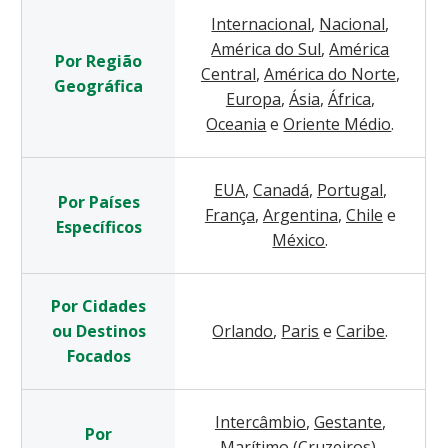
Internacional
,
Nacional
,
América do Sul
,
América
Por Região
Central
,
América do Norte
,
Geográfica
Europa
,
Ásia
,
África
,
Oceania
e
Oriente Médio
.
EUA
,
Canadá
,
Portugal
,
Por Países
França
,
Argentina
,
Chile
e
Específicos
México
.
Por Cidades
ou Destinos
Orlando
,
Paris
e
Caribe
.
Focados
Intercâmbio
,
Gestante
,
Por
Marítimo (Cruzeiros)
,