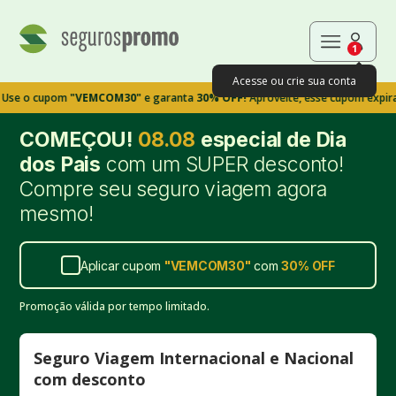
1
Acesse ou crie sua conta
cupom
"VEMCOM30"
e garanta
30% OFF!
Aproveite, esse cupom expira em 9m
COMEÇOU!
08.08
especial de Dia
dos Pais
com um SUPER desconto!
Compre seu seguro viagem agora
mesmo!
Aplicar cupom
"
VEMCOM30
"
com
30%
OFF
Promoção válida por tempo limitado.
Seguro Viagem Internacional e Nacional
com desconto