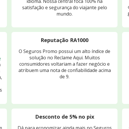
idioma. Nossa central foca 100% na
satisfação e segurança do viajante pelo
mundo.
Reputação RA1000
O Seguros Promo possui um alto índice de
solução no Reclame Aqui. Muitos
o
consumidores voltariam a fazer negócio e
m
atribuem uma nota de confiabilidade acima
m
de 9.
,
s
Desconto de 5% no pix
m
Dá para economizar ainda mais no Seguros