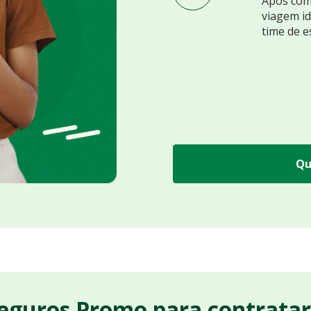
Após comp
viagem id
time de e
Qu
Seguros Promo para contrata