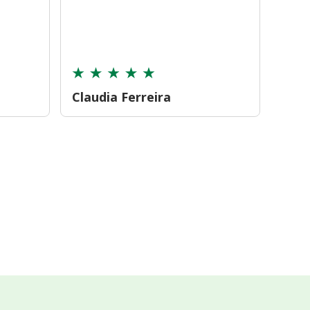
farmá
tamb
cont
Claudia Ferreira
Car