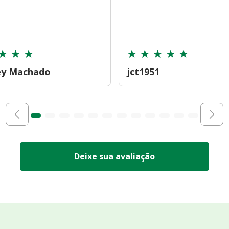
ey Machado
jct1951
Deixe sua avaliação