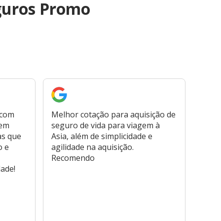
guros Promo
 com
Melhor cotação para aquisição de
Cont
bem
seguro de vida para viagem à
plata
as que
Asia, além de simplicidade e
fora,
o e
agilidade na aquisição.
usar
Recomendo
viage
dade!
atend
marc
hospi
usar,
reem