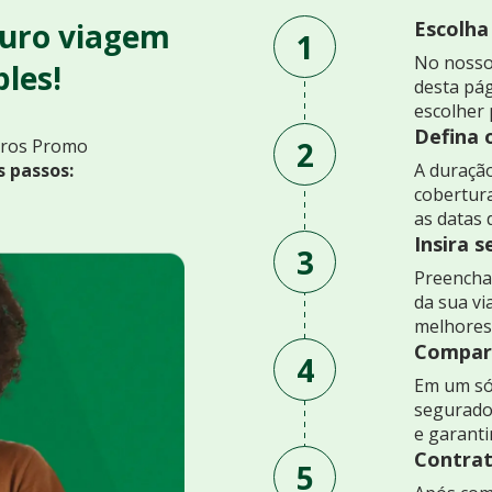
uro viagem
Escolha
1
No nosso
les!
desta pág
escolher 
Defina 
2
uros Promo
s passos:
A duração
cobertur
as datas 
Insira 
3
Preencha 
da sua v
melhores
Compare
4
Em um só
segurado
e garant
Contrat
5