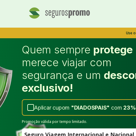
Use 
Quem sempre
protege
merece viajar com
segurança e um
desco
exclusivo!
Aplicar cupom
"
DIADOSPAIS
"
com
23%
Promoção válida por tempo limitado.
Seguro Viagem Internacional e Naciona