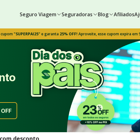
Seguro Viagem
Seguradoras
Blog
Afiliados
Aj
o cupom
"SUPERPAI25"
e garanta
25% OFF!
Aproveite, esse cupom expira em
nto
OFF
l com desconto