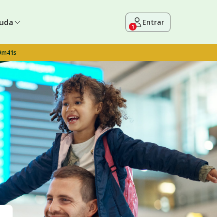
uda
Entrar
1
 9m40s