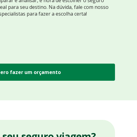
arar e analisar, é hora de escolher o seguro
eal para seu destino. Na dúvida, fale com nosso
specialistas para fazer a escolha certa!
ero fazer um orçamento
r seu seguro viagem?