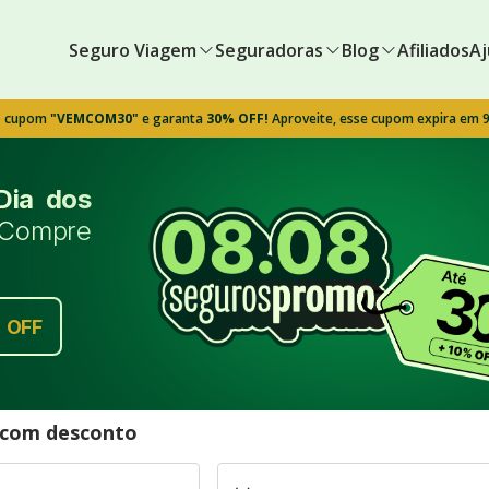
Seguro Viagem
Seguradoras
Blog
Afiliados
Aj
o cupom
"VEMCOM30"
e garanta
30% OFF!
Aproveite, esse cupom expira em 
Dia dos
Compre
%
OFF
l com desconto