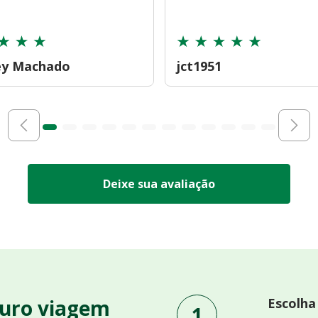
ey Machado
jct1951
Deixe sua avaliação
uro viagem
Escolha
1