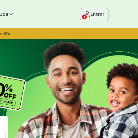
uda
Entrar
1
9m40s