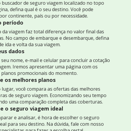
 buscador de seguro viagem localizado no topo
ina, defina qual é o seu destino. Você pode
por continente, país ou por necessidade.
o período
 da viagem faz total diferença no valor final das
as. No campo de embarque e desembarque, defina
de ida e volta da sua viagem.
seus dados
seu nome, e-mail e celular para concluir a cotação
iagem. Iremos apresentar uma página com os
 planos promocionais do momento.
 os melhores planos
 lugar, você compara as ofertas das melhores
ras de seguro viagem. Economizando seu tempo
indo uma comparação completa das coberturas.
e o seguro viagem ideal
arar e analisar, é hora de escolher o seguro
eal para seu destino. Na dúvida, fale com nosso
specialistas para fazer a escolha certa!