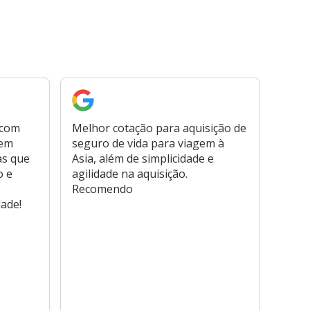
 com
Melhor cotação para aquisição de
Cont
bem
seguro de vida para viagem à
plata
as que
Asia, além de simplicidade e
fora,
o e
agilidade na aquisição.
usar
Recomendo
viage
dade!
atend
marc
hospi
usar,
reem
farmá
tamb