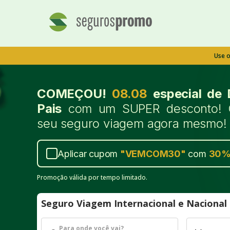
Use 
COMEÇOU!
08.08
especial de 
Pais
com um SUPER desconto! 
seu seguro viagem agora mesmo!
Aplicar cupom
"
VEMCOM30
"
com
30
Promoção válida por tempo limitado.
Seguro Viagem Internacional e Naciona
Para onde você vai?