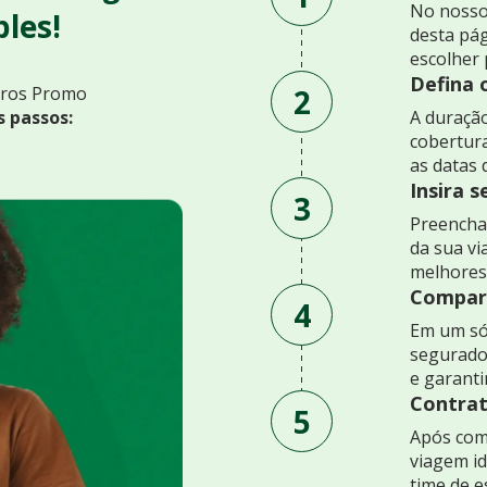
No nosso
les!
desta pág
escolher 
Defina 
2
uros Promo
s passos:
A duração
cobertur
as datas 
Insira 
3
Preencha 
da sua v
melhores
Compare
4
Em um só
segurado
e garant
Contrat
5
Após comp
viagem id
time de e