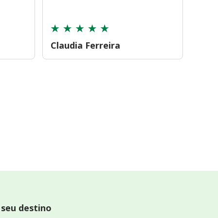
cont
Claudia Ferreira
Car
 seu destino