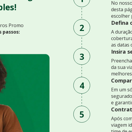
No nosso
les!
desta pág
escolher 
Defina 
2
uros Promo
s passos:
A duração
cobertur
as datas 
Insira 
3
Preencha 
da sua v
melhores
Compare
4
Em um só
segurado
e garant
Contrat
5
Após comp
viagem id
time de e