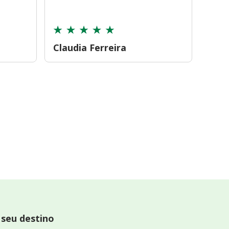
cont
Claudia Ferreira
Car
 seu destino