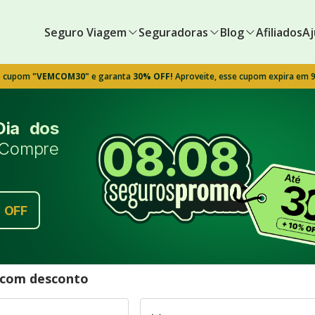
Seguro Viagem
Seguradoras
Blog
Afiliados
Aj
o cupom
"VEMCOM30"
e garanta
30% OFF!
Aproveite, esse cupom expira em 
Dia dos
Compre
%
OFF
l com desconto