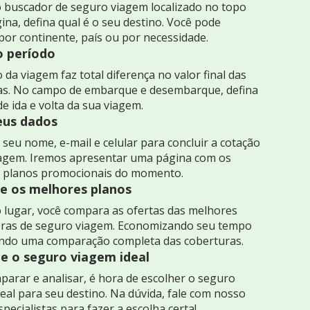
 buscador de seguro viagem localizado no topo
ina, defina qual é o seu destino. Você pode
por continente, país ou por necessidade.
o período
 da viagem faz total diferença no valor final das
as. No campo de embarque e desembarque, defina
de ida e volta da sua viagem.
seus dados
seu nome, e-mail e celular para concluir a cotação
iagem. Iremos apresentar uma página com os
 planos promocionais do momento.
 os melhores planos
 lugar, você compara as ofertas das melhores
ras de seguro viagem. Economizando seu tempo
indo uma comparação completa das coberturas.
e o seguro viagem ideal
arar e analisar, é hora de escolher o seguro
eal para seu destino. Na dúvida, fale com nosso
specialistas para fazer a escolha certa!