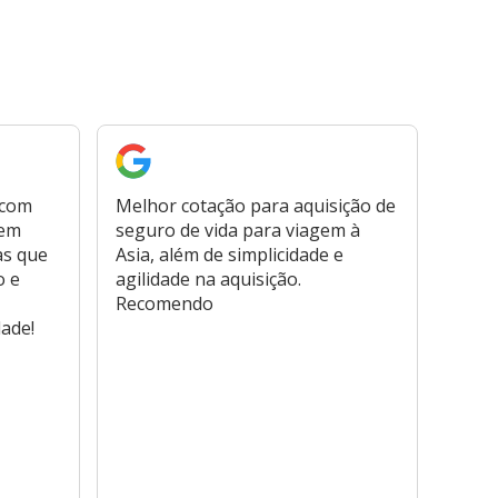
 com
Melhor cotação para aquisição de
Cont
bem
seguro de vida para viagem à
plata
as que
Asia, além de simplicidade e
fora,
o e
agilidade na aquisição.
usar
Recomendo
viage
dade!
atend
marc
hospi
usar,
reem
farmá
tamb