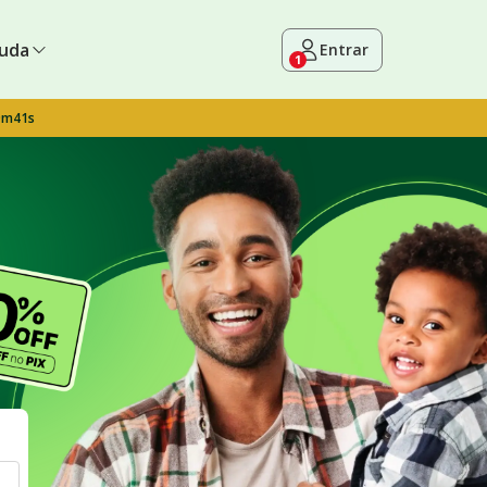
uda
Entrar
1
9m40s