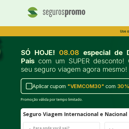
Use 
SÓ HOJE!
08.08
especial de 
Pais
com um SUPER desconto! 
seu seguro viagem agora mesmo!
Aplicar cupom
"
VEMCOM30
"
com
30
Promoção válida por tempo limitado.
Seguro Viagem Internacional e Naciona
Para onde você vai?