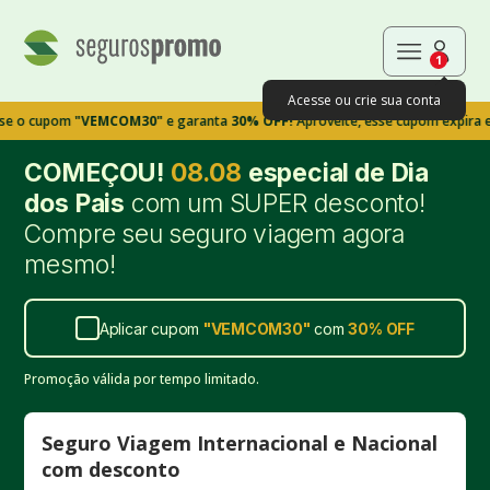
1
Acesse ou crie sua conta
upom
"VEMCOM30"
e garanta
30% OFF!
Aproveite, esse cupom expira em 9m3
COMEÇOU!
08.08
especial de Dia
dos Pais
com um SUPER desconto!
Compre seu seguro viagem agora
mesmo!
Aplicar cupom
"
VEMCOM30
"
com
30%
OFF
Promoção válida por tempo limitado.
Seguro Viagem Internacional e Nacional
com desconto