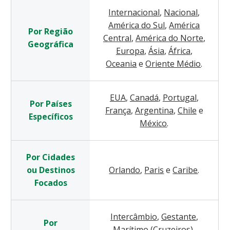
Internacional
,
Nacional
,
América do Sul
,
América
Por Região
Central
,
América do Norte
,
Geográfica
Europa
,
Ásia
,
África
,
Oceania
e
Oriente Médio
.
EUA
,
Canadá
,
Portugal
,
Por Países
França
,
Argentina
,
Chile
e
Específicos
México
.
Por Cidades
ou Destinos
Orlando
,
Paris
e
Caribe
.
Focados
Intercâmbio
,
Gestante
,
Por
Marítimo (Cruzeiros)
,