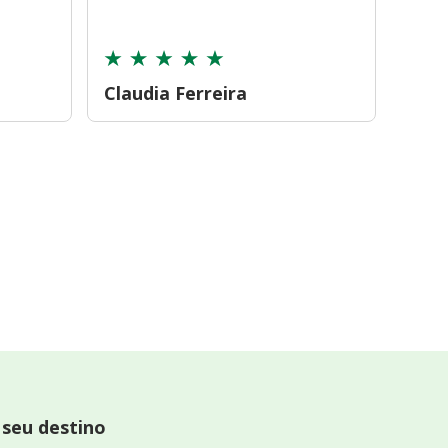
cont
Claudia Ferreira
Car
 seu destino