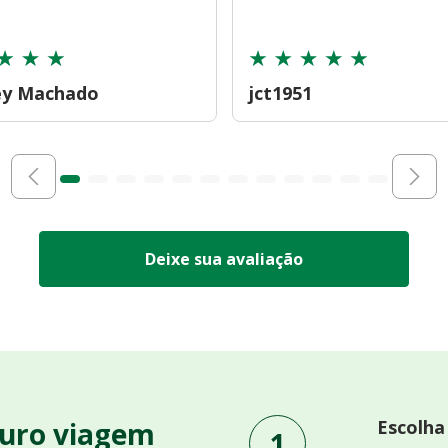
ey Machado
jct1951
Deixe sua avaliação
uro viagem
Escolha
1