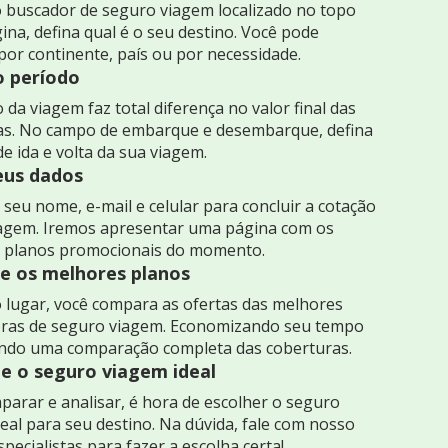
 buscador de seguro viagem localizado no topo
ina, defina qual é o seu destino. Você pode
por continente, país ou por necessidade.
o período
 da viagem faz total diferença no valor final das
as. No campo de embarque e desembarque, defina
de ida e volta da sua viagem.
seus dados
seu nome, e-mail e celular para concluir a cotação
iagem. Iremos apresentar uma página com os
 planos promocionais do momento.
 os melhores planos
 lugar, você compara as ofertas das melhores
ras de seguro viagem. Economizando seu tempo
indo uma comparação completa das coberturas.
e o seguro viagem ideal
arar e analisar, é hora de escolher o seguro
eal para seu destino. Na dúvida, fale com nosso
specialistas para fazer a escolha certa!