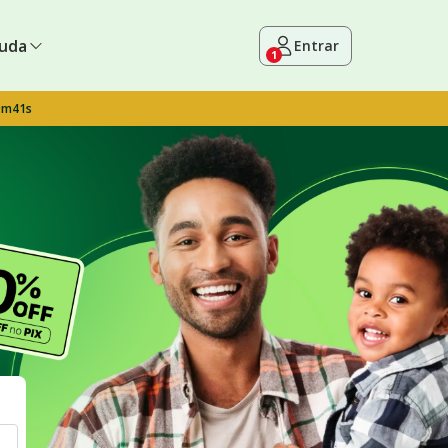
uda
Entrar
1
9m40s