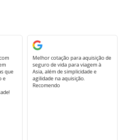
 com
Melhor cotação para aquisição de
Cont
bem
seguro de vida para viagem à
plata
as que
Asia, além de simplicidade e
fora,
o e
agilidade na aquisição.
usar
Recomendo
viage
dade!
atend
marc
hospi
usar,
reem
farmá
tamb