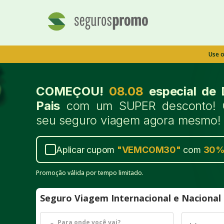
Use 
COMEÇOU!
08.08
especial de 
Pais
com um SUPER desconto! 
seu seguro viagem agora mesmo!
Aplicar cupom
"
VEMCOM30
"
com
30
Promoção válida por tempo limitado.
Seguro Viagem Internacional e Naciona
Para onde você vai?