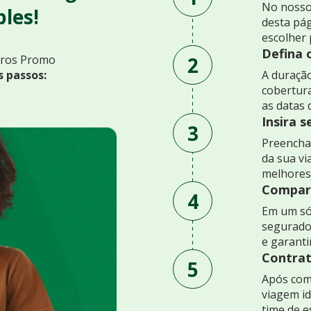
No nosso
les!
desta pág
escolher 
Defina 
2
uros Promo
s passos:
A duração
cobertur
as datas 
Insira 
3
Preencha 
da sua v
melhores
Compare
4
Em um só
segurado
e garant
Contrat
5
Após comp
viagem id
time de e