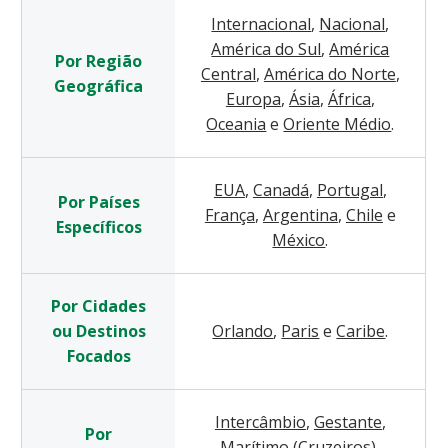
Internacional
,
Nacional
,
América do Sul
,
América
Por Região
Central
,
América do Norte
,
Geográfica
Europa
,
Ásia
,
África
,
Oceania
e
Oriente Médio
.
EUA
,
Canadá
,
Portugal
,
Por Países
França
,
Argentina
,
Chile
e
Específicos
México
.
Por Cidades
ou Destinos
Orlando
,
Paris
e
Caribe
.
Focados
Intercâmbio
,
Gestante
,
Por
Marítimo (Cruzeiros)
,