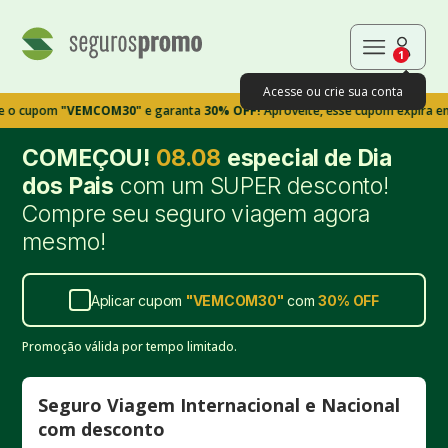
1
Acesse ou crie sua conta
om
"VEMCOM30"
e garanta
30% OFF!
Aproveite, esse cupom expira em 9m39s
COMEÇOU!
08.08
especial de Dia
dos Pais
com um SUPER desconto!
Compre seu seguro viagem agora
mesmo!
Aplicar cupom
"
VEMCOM30
"
com
30%
OFF
Promoção válida por tempo limitado.
Seguro Viagem Internacional e Nacional
com desconto