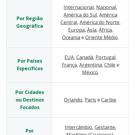
Internacional
,
Nacional
,
América do Sul
,
América
Por Região
Central
,
América do Norte
,
Geográfica
Europa
,
Ásia
,
África
,
Oceania
e
Oriente Médio
.
EUA
,
Canadá
,
Portugal
,
Por Países
França
,
Argentina
,
Chile
e
Específicos
México
.
Por Cidades
ou Destinos
Orlando
,
Paris
e
Caribe
.
Focados
Intercâmbio
,
Gestante
,
Por
Marítimo (Cruzeiros)
,