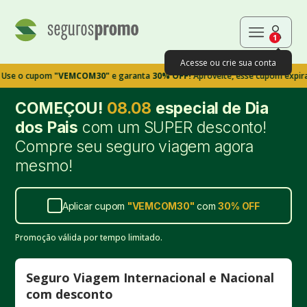
1
Acesse ou crie sua conta
cupom
"VEMCOM30"
e garanta
30% OFF!
Aproveite, esse cupom expira em 9m
COMEÇOU!
08.08
especial de Dia
dos Pais
com um SUPER desconto!
Compre seu seguro viagem agora
mesmo!
Aplicar cupom
"
VEMCOM30
"
com
30%
OFF
Promoção válida por tempo limitado.
Seguro Viagem Internacional e Nacional
com desconto