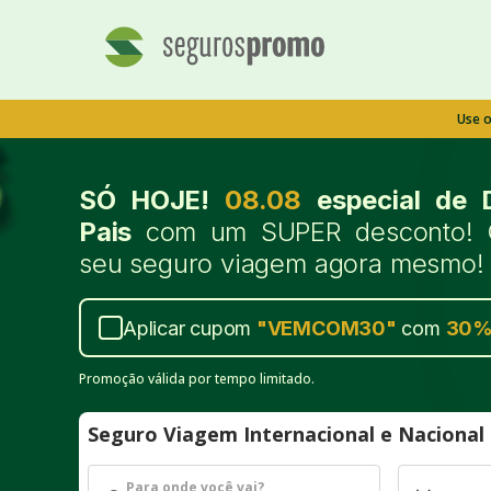
Use 
SÓ HOJE!
08.08
especial de 
Pais
com um SUPER desconto! 
seu seguro viagem agora mesmo!
Aplicar cupom
"
VEMCOM30
"
com
30
Promoção válida por tempo limitado.
Seguro Viagem Internacional e Naciona
Para onde você vai?