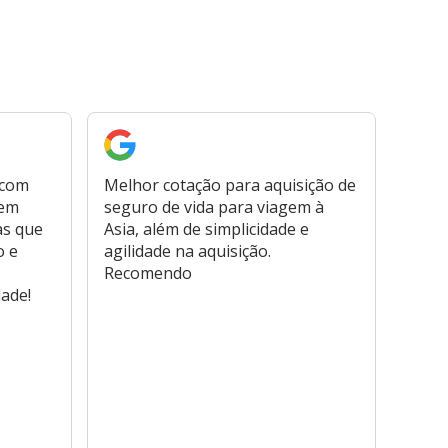
 com
Melhor cotação para aquisição de
Cont
bem
seguro de vida para viagem à
plata
as que
Asia, além de simplicidade e
fora,
o e
agilidade na aquisição.
usar
Recomendo
viage
dade!
atend
marc
hospi
usar,
reem
farmá
tamb