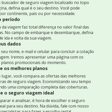
 buscador de seguro viagem localizado no topo
ina, defina qual é o seu destino. Você pode
por continente, país ou por necessidade.
o período
 da viagem faz total diferença no valor final das
as. No campo de embarque e desembarque, defina
de ida e volta da sua viagem.
seus dados
seu nome, e-mail e celular para concluir a cotação
iagem. Iremos apresentar uma página com os
 planos promocionais do momento.
 os melhores planos
 lugar, você compara as ofertas das melhores
ras de seguro viagem. Economizando seu tempo
indo uma comparação completa das coberturas.
e o seguro viagem ideal
arar e analisar, é hora de escolher o seguro
eal para seu destino. Na dúvida, fale com nosso
specialistas para fazer a escolha certa!