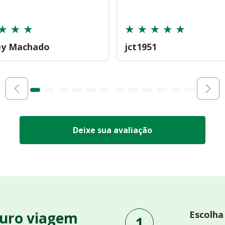
ey Machado
jct1951
Deixe sua avaliação
uro viagem
Escolha
1