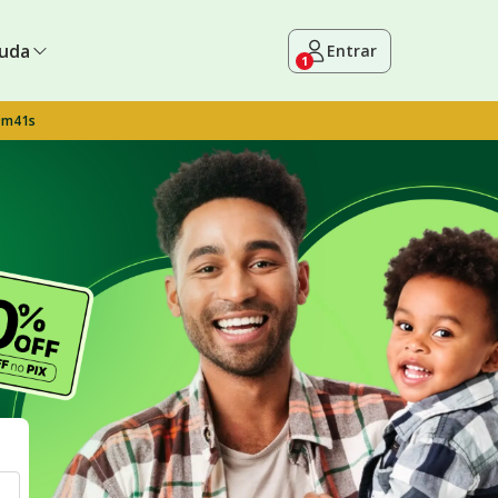
uda
Entrar
1
9m40s