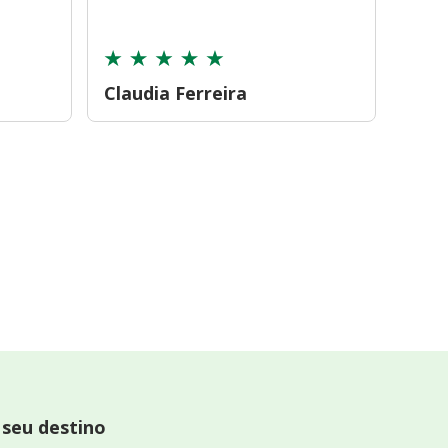
cont
Claudia Ferreira
Car
 seu destino