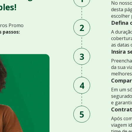
No nosso
les!
desta pág
escolher 
Defina 
2
uros Promo
s passos:
A duração
cobertur
as datas 
Insira 
3
Preencha 
da sua v
melhores
Compare
4
Em um só
segurado
e garant
Contrat
5
Após comp
viagem id
time de e