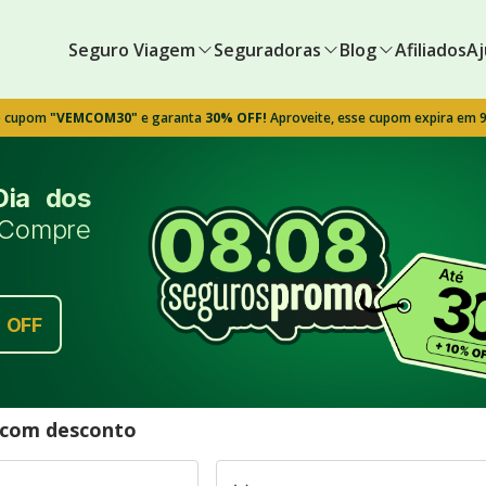
Seguro Viagem
Seguradoras
Blog
Afiliados
Aj
o cupom
"VEMCOM30"
e garanta
30% OFF!
Aproveite, esse cupom expira em 
Dia dos
Compre
%
OFF
l com desconto