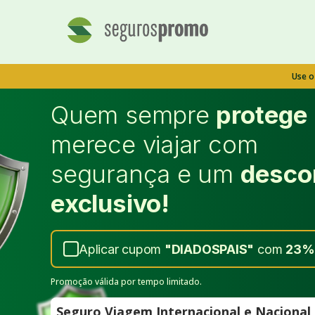
Use 
Quem sempre
protege
merece viajar com
segurança e um
desco
exclusivo!
Aplicar cupom
"
DIADOSPAIS
"
com
23%
Promoção válida por tempo limitado.
Seguro Viagem Internacional e Naciona