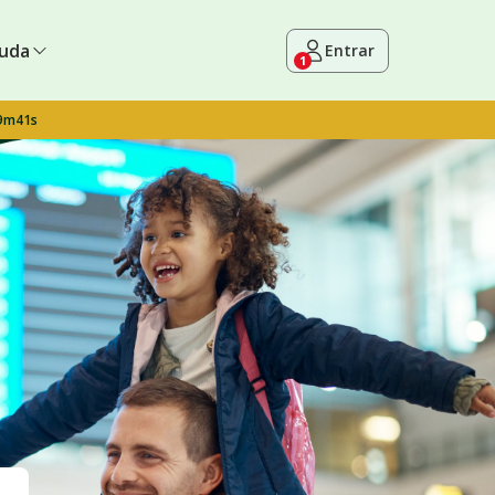
uda
Entrar
1
 9m40s