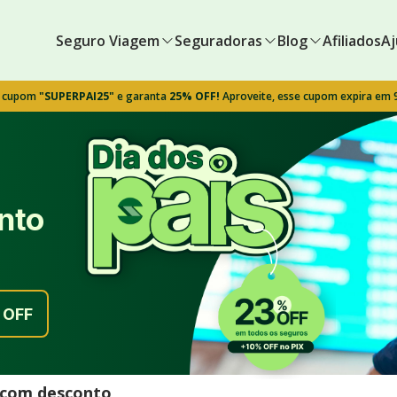
Seguro Viagem
Seguradoras
Blog
Afiliados
Aj
o cupom
"SUPERPAI25"
e garanta
25% OFF!
Aproveite, esse cupom expira em
nto
OFF
l com desconto