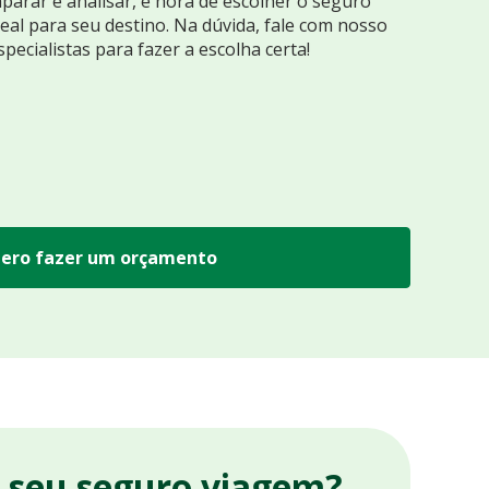
arar e analisar, é hora de escolher o seguro
eal para seu destino. Na dúvida, fale com nosso
specialistas para fazer a escolha certa!
ero fazer um orçamento
r seu seguro viagem?