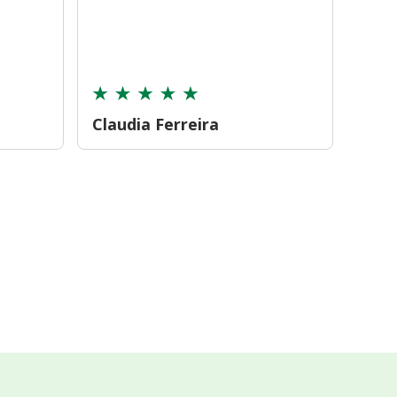
farmá
tamb
cont
Claudia Ferreira
Car