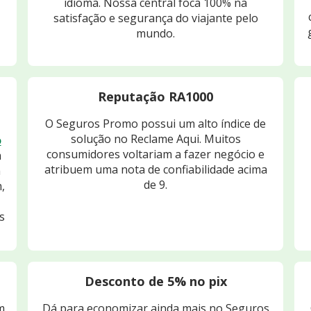
idioma. Nossa central foca 100% na
satisfação e segurança do viajante pelo
mundo.
Reputação RA1000
O Seguros Promo possui um alto índice de
solução no Reclame Aqui. Muitos
o
consumidores voltariam a fazer negócio e
m
atribuem uma nota de confiabilidade acima
m
de 9.
,
s
Desconto de 5% no pix
m
Dá para economizar ainda mais no Seguros