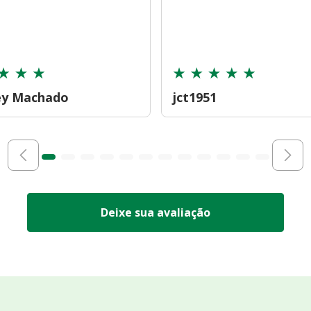
ey Machado
jct1951
Deixe sua avaliação