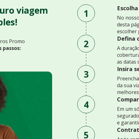
uro viagem
Escolha
1
No nosso
les!
desta pág
escolher 
Defina 
2
uros Promo
s passos:
A duração
cobertur
as datas 
Insira 
3
Preencha 
da sua v
melhores
Compare
4
Em um só
segurado
e garant
Contrat
5