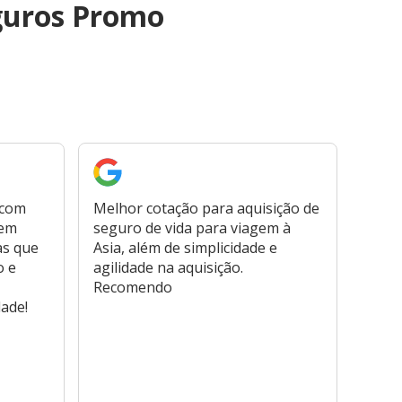
guros Promo
 com
Melhor cotação para aquisição de
Cont
bem
seguro de vida para viagem à
plata
as que
Asia, além de simplicidade e
fora,
o e
agilidade na aquisição.
usar
Recomendo
viage
dade!
atend
marc
hospi
usar,
reem