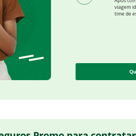
Após comp
viagem id
time de e
Qu
Seguros Promo para contrata