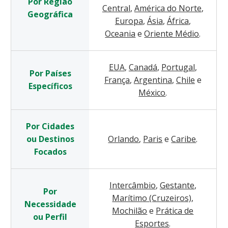
Por Região
Central
,
América do Norte
,
Geográfica
Europa
,
Ásia
,
África
,
Oceania
e
Oriente Médio
.
EUA
,
Canadá
,
Portugal
,
Por Países
França
,
Argentina
,
Chile
e
Específicos
México
.
Por Cidades
ou Destinos
Orlando
,
Paris
e
Caribe
.
Focados
Intercâmbio
,
Gestante
,
Por
Marítimo (Cruzeiros)
,
Necessidade
Mochilão
e
Prática de
ou Perfil
Esportes
.