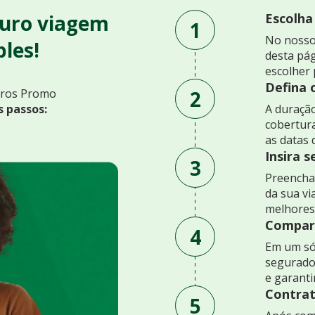
uro viagem
Escolha
1
No nosso
les!
desta pág
escolher 
Defina 
2
uros Promo
s passos:
A duração
cobertur
as datas 
Insira 
3
Preencha 
da sua v
melhores
Compare
4
Em um só
segurado
e garant
Contrat
5