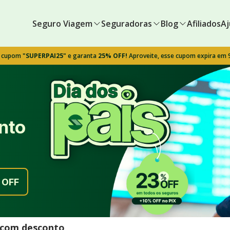
Seguro Viagem
Seguradoras
Blog
Afiliados
Aj
o cupom
"SUPERPAI25"
e garanta
25% OFF!
Aproveite, esse cupom expira em
nto
OFF
l com desconto