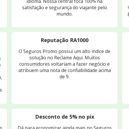
idioma. Nossa central foca 100% na
satisfação e segurança do viajante pelo
mundo.
Reputação RA1000
O Seguros Promo possui um alto índice de
solução no Reclame Aqui. Muitos
o
consumidores voltariam a fazer negócio e
m
atribuem uma nota de confiabilidade acima
m
de 9.
,
s
Desconto de 5% no pix
m
Dá para economizar ainda mais no Seguros