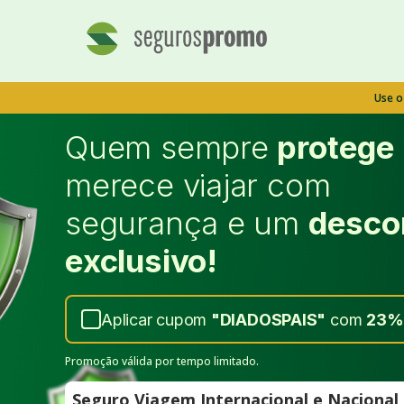
Use 
Quem sempre
protege
merece viajar com
segurança e um
desco
exclusivo!
Aplicar cupom
"
DIADOSPAIS
"
com
23%
Promoção válida por tempo limitado.
Seguro Viagem Internacional e Naciona