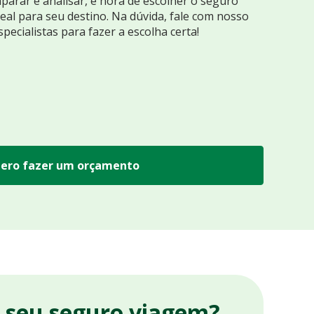
arar e analisar, é hora de escolher o seguro
eal para seu destino. Na dúvida, fale com nosso
specialistas para fazer a escolha certa!
ero fazer um orçamento
r seu seguro viagem?