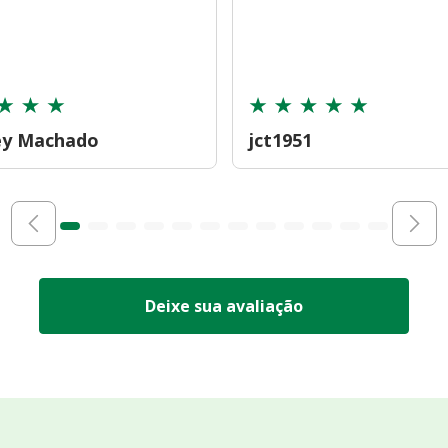
ey Machado
jct1951
Deixe sua avaliação