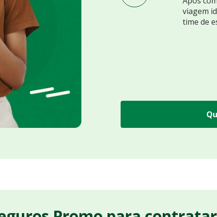
Após comp
viagem id
time de e
Qu
Seguros Promo para contrata