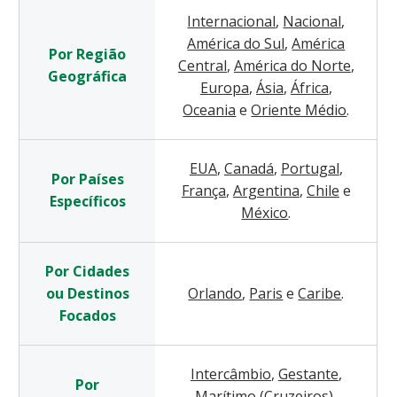
Internacional
,
Nacional
,
América do Sul
,
América
Por Região
Central
,
América do Norte
,
Geográfica
Europa
,
Ásia
,
África
,
Oceania
e
Oriente Médio
.
EUA
,
Canadá
,
Portugal
,
Por Países
França
,
Argentina
,
Chile
e
Específicos
México
.
Por Cidades
ou Destinos
Orlando
,
Paris
e
Caribe
.
Focados
Intercâmbio
,
Gestante
,
Por
Marítimo (Cruzeiros)
,