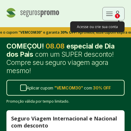
1
Acesse ou crie sua conta
om
"VEMCOM30"
e garanta
30% OFF!
Aproveite, esse cupom expira em 9m39s
COMEÇOU!
08.08
especial de Dia
dos Pais
com um SUPER desconto!
Compre seu seguro viagem agora
mesmo!
Aplicar cupom
"
VEMCOM30
"
com
30%
OFF
Promoção válida por tempo limitado.
Seguro Viagem Internacional e Nacional
com desconto