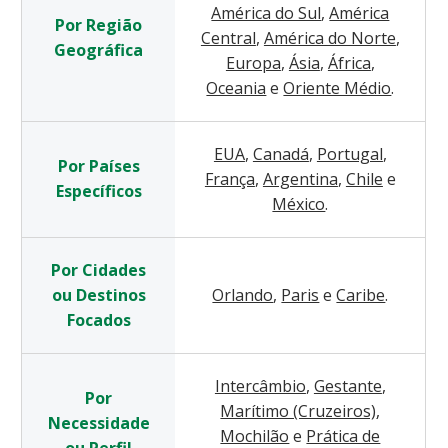
América do Sul
,
América
Por Região
Central
,
América do Norte
,
Geográfica
Europa
,
Ásia
,
África
,
Oceania
e
Oriente Médio
.
EUA
,
Canadá
,
Portugal
,
Por Países
França
,
Argentina
,
Chile
e
Específicos
México
.
Por Cidades
ou Destinos
Orlando
,
Paris
e
Caribe
.
Focados
Intercâmbio
,
Gestante
,
Por
Marítimo (Cruzeiros)
,
Necessidade
Mochilão
e
Prática de
ou Perfil