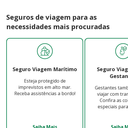
Seguros de viagem para as
necessidades mais procuradas
Seguro Viagem Marítimo
Seguro Via
Gestan
Esteja protegido de
imprevistos em alto mar.
Gestantes ta
Receba assistências a bordo!
viajar com tra
Confira as c
especiais para
Saiba Mais
Saiba 