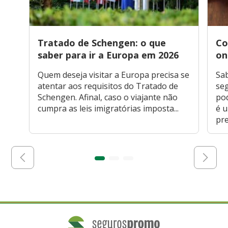
Tratado de Schengen: o que
Co
saber para ir a Europa em 2026
on
Quem deseja visitar a Europa precisa se
Sa
atentar aos requisitos do Tratado de
seg
Schengen. Afinal, caso o viajante não
po
cumpra as leis imigratórias imposta...
é 
pre