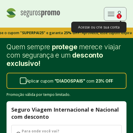
1
Acesse ou crie sua conta
pom
"SUPERPAI25"
e garanta
25% OFF!
Aproveite, esse cupom expira em 9m3
Quem sempre
protege
merece viajar
com segurança e um
desconto
exclusivo!
Aplicar cupom
"
DIADOSPAIS
"
com
23%
OFF
Promoção válida por tempo limitado.
Seguro Viagem Internacional e Nacional
com desconto
Para onde você vai?