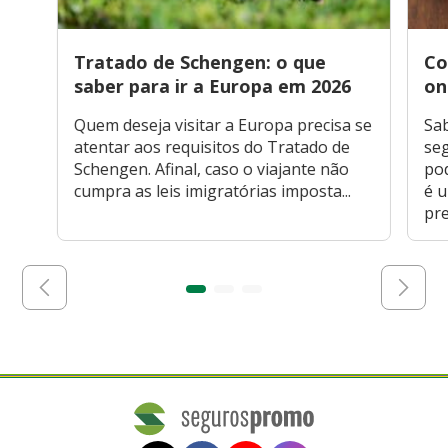
Tratado de Schengen: o que
Co
saber para ir a Europa em 2026
on
Quem deseja visitar a Europa precisa se
Sa
atentar aos requisitos do Tratado de
seg
Schengen. Afinal, caso o viajante não
po
cumpra as leis imigratórias imposta...
é 
pre