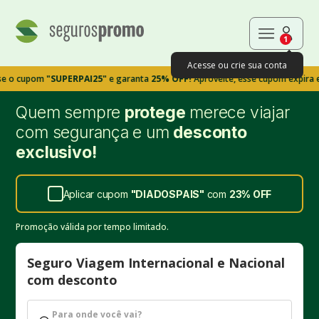
1
Acesse ou crie sua conta
pom
"SUPERPAI25"
e garanta
25% OFF!
Aproveite, esse cupom expira em 9m39
Quem sempre
protege
merece viajar
com segurança e um
desconto
exclusivo!
Aplicar cupom
"
DIADOSPAIS
"
com
23%
OFF
Promoção válida por tempo limitado.
Seguro Viagem Internacional e Nacional
com desconto
Para onde você vai?