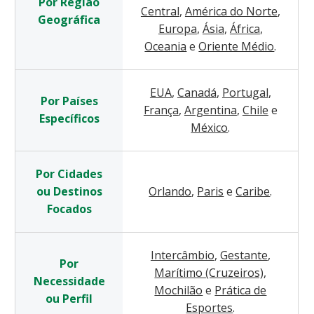
Por Região
Central
,
América do Norte
,
Geográfica
Europa
,
Ásia
,
África
,
Oceania
e
Oriente Médio
.
EUA
,
Canadá
,
Portugal
,
Por Países
França
,
Argentina
,
Chile
e
Específicos
México
.
Por Cidades
ou Destinos
Orlando
,
Paris
e
Caribe
.
Focados
Intercâmbio
,
Gestante
,
Por
Marítimo (Cruzeiros)
,
Necessidade
Mochilão
e
Prática de
ou Perfil
Esportes
.