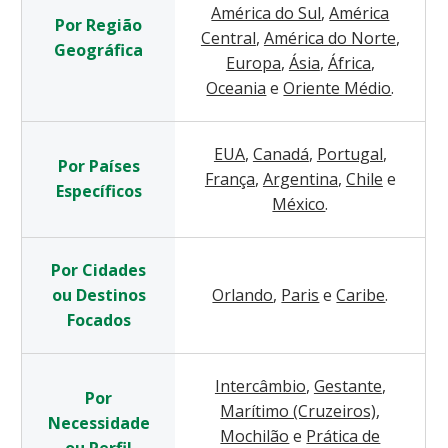
América do Sul
,
América
Por Região
Central
,
América do Norte
,
Geográfica
Europa
,
Ásia
,
África
,
Oceania
e
Oriente Médio
.
EUA
,
Canadá
,
Portugal
,
Por Países
França
,
Argentina
,
Chile
e
Específicos
México
.
Por Cidades
ou Destinos
Orlando
,
Paris
e
Caribe
.
Focados
Intercâmbio
,
Gestante
,
Por
Marítimo (Cruzeiros)
,
Necessidade
Mochilão
e
Prática de
ou Perfil