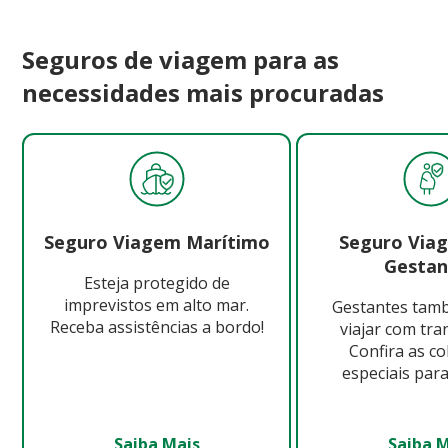
Seguros de viagem para as
necessidades mais procuradas
Seguro Viagem Marítimo
Seguro Via
Gestan
Esteja protegido de
imprevistos em alto mar.
Gestantes ta
Receba assistências a bordo!
viajar com tra
Confira as c
especiais para
Saiba Mais
Saiba 