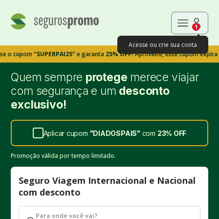
1
Acesse ou crie sua conta
pom
"SUPERPAI25"
e garanta
25% OFF!
Aproveite, esse cupom expira em 9m3
Quem sempre
protege
merece viajar
com segurança e um
desconto
exclusivo!
Aplicar cupom
"
DIADOSPAIS
"
com
23%
OFF
Promoção válida por tempo limitado.
Seguro Viagem Internacional e Nacional
com desconto
Para onde você vai?