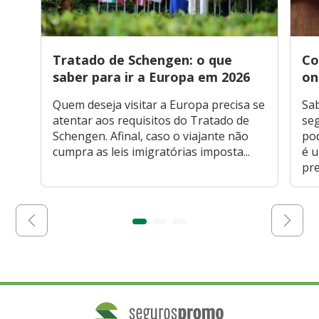
Tratado de Schengen: o que
Co
saber para ir a Europa em 2026
on
Quem deseja visitar a Europa precisa se
Sa
atentar aos requisitos do Tratado de
seg
Schengen. Afinal, caso o viajante não
po
cumpra as leis imigratórias imposta...
é 
pre