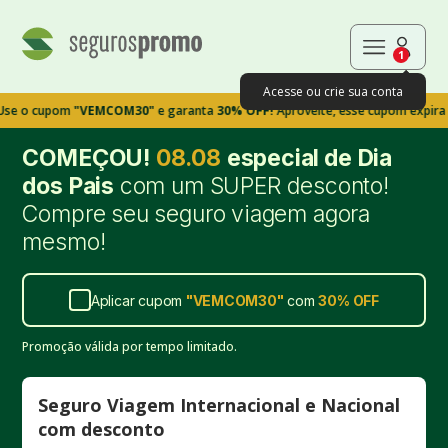
1
Acesse ou crie sua conta
upom
"VEMCOM30"
e garanta
30% OFF!
Aproveite, esse cupom expira em 9m3
COMEÇOU!
08.08
especial de Dia
dos Pais
com um SUPER desconto!
Compre seu seguro viagem agora
mesmo!
Aplicar cupom
"
VEMCOM30
"
com
30%
OFF
Promoção válida por tempo limitado.
Seguro Viagem Internacional e Nacional
com desconto