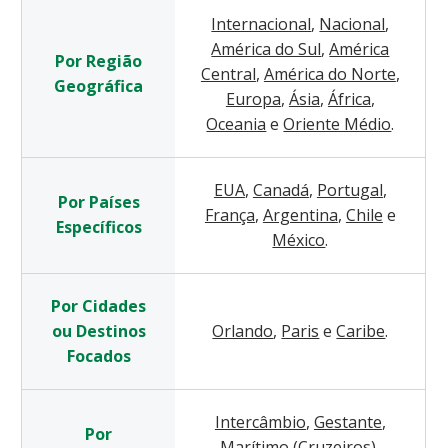
Internacional
,
Nacional
,
América do Sul
,
América
Por Região
Central
,
América do Norte
,
Geográfica
Europa
,
Ásia
,
África
,
Oceania
e
Oriente Médio
.
EUA
,
Canadá
,
Portugal
,
Por Países
França
,
Argentina
,
Chile
e
Específicos
México
.
Por Cidades
ou Destinos
Orlando
,
Paris
e
Caribe
.
Focados
Intercâmbio
,
Gestante
,
Por
Marítimo (Cruzeiros)
,