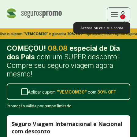
1
Acesse ou crie sua conta
cupom
"VEMCOM30"
e garanta
30% OFF!
Aproveite, esse cupom expira em 9m
COMEÇOU!
08.08
especial de Dia
dos Pais
com um SUPER desconto!
Compre seu seguro viagem agora
mesmo!
Aplicar cupom
"
VEMCOM30
"
com
30%
OFF
Promoção válida por tempo limitado.
Seguro Viagem Internacional e Nacional
com desconto