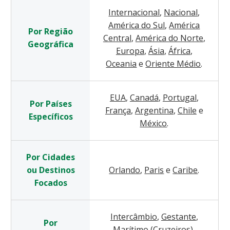
Internacional
,
Nacional
,
América do Sul
,
América
Por Região
Central
,
América do Norte
,
Geográfica
Europa
,
Ásia
,
África
,
Oceania
e
Oriente Médio
.
EUA
,
Canadá
,
Portugal
,
Por Países
França
,
Argentina
,
Chile
e
Específicos
México
.
Por Cidades
ou Destinos
Orlando
,
Paris
e
Caribe
.
Focados
Intercâmbio
,
Gestante
,
Por
Marítimo (Cruzeiros)
,