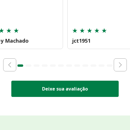
ey Machado
jct1951
Deixe sua avaliação