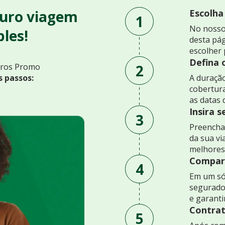
uro viagem
Escolha
1
No nosso
les!
desta pág
escolher 
Defina 
2
uros Promo
s passos:
A duração
cobertur
as datas 
Insira 
3
Preencha 
da sua v
melhores
Compare
4
Em um só
segurado
e garant
Contrat
5