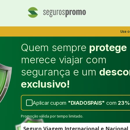
Use 
Quem sempre
protege
merece viajar com
segurança e um
desco
exclusivo!
Aplicar cupom
"
DIADOSPAIS
"
com
23%
Promoção válida por tempo limitado.
Seguro Viagem Internacional e Naciona