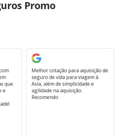
guros Promo
 com
Melhor cotação para aquisição de
Cont
bem
seguro de vida para viagem à
plata
as que
Asia, além de simplicidade e
fora,
o e
agilidade na aquisição.
usar
Recomendo
viage
dade!
atend
marc
hospi
usar,
reem