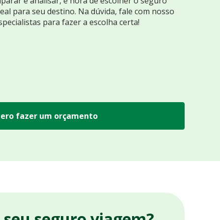
arar e analisar, é hora de escolher o seguro
eal para seu destino. Na dúvida, fale com nosso
specialistas para fazer a escolha certa!
ero fazer um orçamento
r seu seguro viagem?