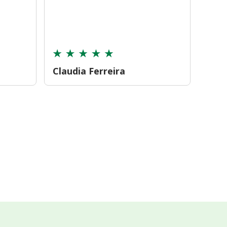
farmá
tamb
cont
Claudia Ferreira
Car