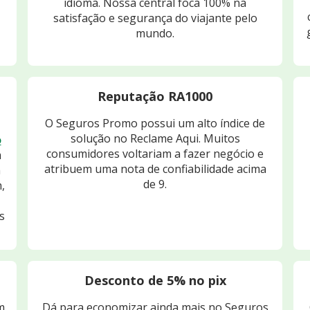
idioma. Nossa central foca 100% na
satisfação e segurança do viajante pelo
mundo.
Reputação RA1000
O Seguros Promo possui um alto índice de
solução no Reclame Aqui. Muitos
o
consumidores voltariam a fazer negócio e
m
atribuem uma nota de confiabilidade acima
m
de 9.
,
s
Desconto de 5% no pix
m
Dá para economizar ainda mais no Seguros