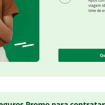
Após comp
viagem id
time de e
Qu
Seguros Promo para contrata