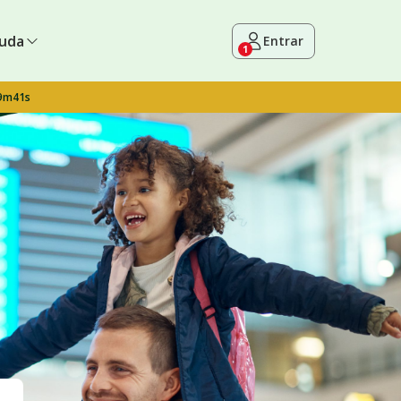
uda
Entrar
1
 9m40s