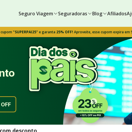
Seguro Viagem
Seguradoras
Blog
Afiliados
Aj
o cupom
"SUPERPAI25"
e garanta
25% OFF!
Aproveite, esse cupom expira em
nto
OFF
l com desconto