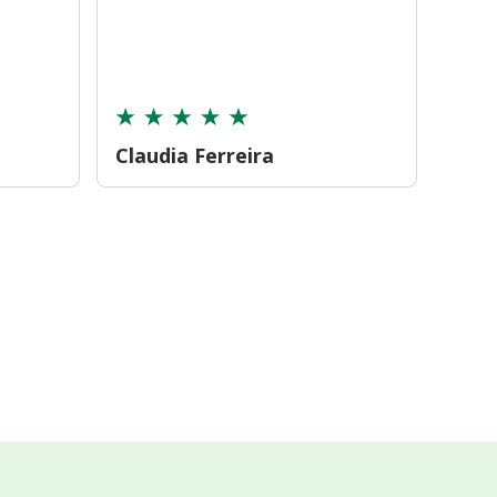
farmá
tamb
cont
Claudia Ferreira
Car