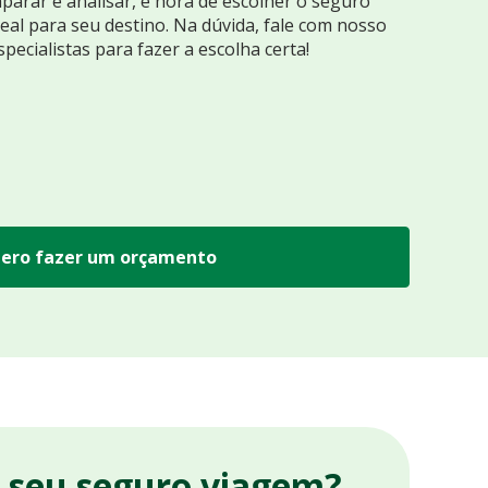
arar e analisar, é hora de escolher o seguro
eal para seu destino. Na dúvida, fale com nosso
specialistas para fazer a escolha certa!
ero fazer um orçamento
r seu seguro viagem?