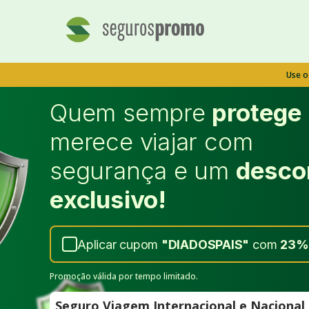
Use 
Quem sempre
protege
merece viajar com
segurança e um
desco
exclusivo!
Aplicar cupom
"
DIADOSPAIS
"
com
23%
Promoção válida por tempo limitado.
Seguro Viagem Internacional e Naciona