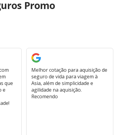
guros Promo
 com
Melhor cotação para aquisição de
Cont
bem
seguro de vida para viagem à
plata
as que
Asia, além de simplicidade e
fora,
o e
agilidade na aquisição.
usar
Recomendo
viage
dade!
atend
marc
hospi
usar,
reem