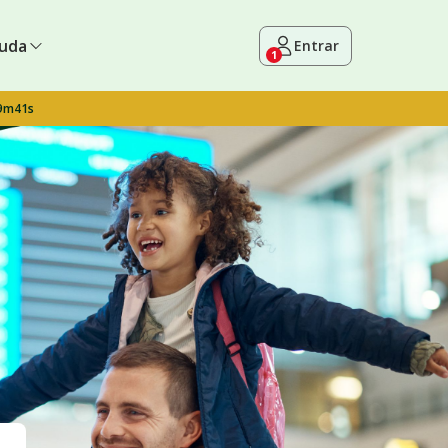
uda
Entrar
1
 9m40s