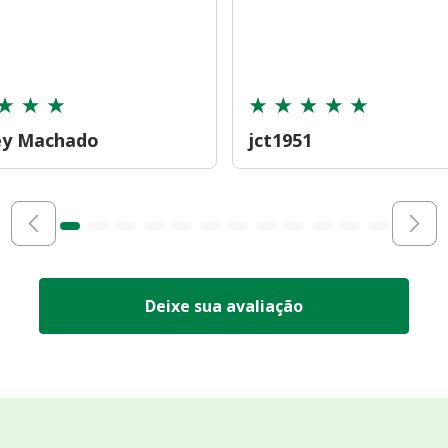
ey Machado
jct1951
Deixe sua avaliação