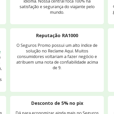
idioma. Nossa central foca 100% na
satisfação e segurança do viajante pelo
mundo.
Reputação RA1000
O Seguros Promo possui um alto índice de
solução no Reclame Aqui. Muitos
o
consumidores voltariam a fazer negócio e
m
atribuem uma nota de confiabilidade acima
m
de 9.
,
s
Desconto de 5% no pix
m
Dá para economizar ainda mais no Seguros