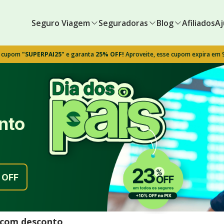
Seguro Viagem
Seguradoras
Blog
Afiliados
Aj
o cupom
"SUPERPAI25"
e garanta
25% OFF!
Aproveite, esse cupom expira em
nto
OFF
l com desconto