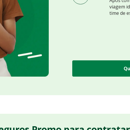
Após comp
viagem id
time de e
Qu
Seguros Promo para contrata