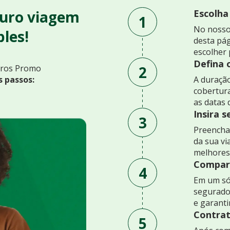
uro viagem
Escolha
1
No nosso
les!
desta pág
escolher 
Defina 
2
uros Promo
s passos:
A duração
cobertur
as datas 
Insira 
3
Preencha 
da sua v
melhores
Compare
4
Em um só
segurado
e garant
Contrat
5