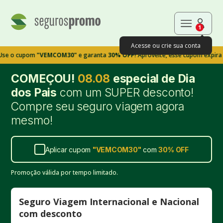
1
Acesse ou crie sua conta
upom
"VEMCOM30"
e garanta
30% OFF!
Aproveite, esse cupom expira em 9m3
COMEÇOU!
08.08
especial de Dia
dos Pais
com um SUPER desconto!
Compre seu seguro viagem agora
mesmo!
Aplicar cupom
"
VEMCOM30
"
com
30%
OFF
Promoção válida por tempo limitado.
Seguro Viagem Internacional e Nacional
com desconto