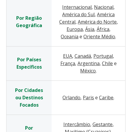
Internacional
,
Nacional
,
América do Sul
,
América
Por Região
Central
,
América do Norte
,
Geográfica
Europa
,
Ásia
,
África
,
Oceania
e
Oriente Médio
.
EUA
,
Canadá
,
Portugal
,
Por Países
França
,
Argentina
,
Chile
e
Específicos
México
.
Por Cidades
ou Destinos
Orlando
,
Paris
e
Caribe
.
Focados
Intercâmbio
,
Gestante
,
Por
Marítimo (Cruzeiros)
,