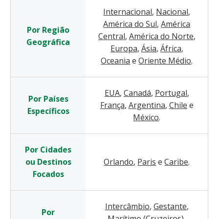
Internacional
,
Nacional
,
América do Sul
,
América
Por Região
Central
,
América do Norte
,
Geográfica
Europa
,
Ásia
,
África
,
Oceania
e
Oriente Médio
.
EUA
,
Canadá
,
Portugal
,
Por Países
França
,
Argentina
,
Chile
e
Específicos
México
.
Por Cidades
ou Destinos
Orlando
,
Paris
e
Caribe
.
Focados
Intercâmbio
,
Gestante
,
Por
Marítimo (Cruzeiros)
,