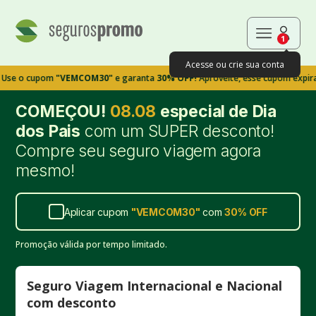
1
Acesse ou crie sua conta
cupom
"VEMCOM30"
e garanta
30% OFF!
Aproveite, esse cupom expira em 9m
COMEÇOU!
08.08
especial de Dia
dos Pais
com um SUPER desconto!
Compre seu seguro viagem agora
mesmo!
Aplicar cupom
"
VEMCOM30
"
com
30%
OFF
Promoção válida por tempo limitado.
Seguro Viagem Internacional e Nacional
com desconto