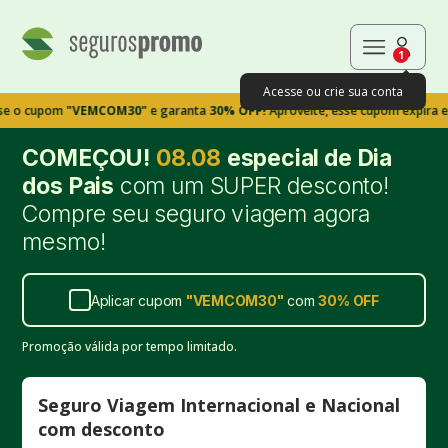
1
Acesse ou crie sua conta
pom
"VEMCOM30"
e garanta
30% OFF!
Aproveite, esse cupom expira em 9m39
COMEÇOU!
08.08
especial de Dia
dos Pais
com um SUPER desconto!
Compre seu seguro viagem agora
mesmo!
Aplicar cupom
"
VEMCOM30
"
com
30%
OFF
Promoção válida por tempo limitado.
Seguro Viagem Internacional e Nacional
com desconto