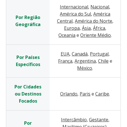
Internacional
,
Nacional
,
América do Sul
,
América
Por Região
Central
,
América do Norte
,
Geográfica
Europa
,
Ásia
,
África
,
Oceania
e
Oriente Médio
.
EUA
,
Canadá
,
Portugal
,
Por Países
França
,
Argentina
,
Chile
e
Específicos
México
.
Por Cidades
ou Destinos
Orlando
,
Paris
e
Caribe
.
Focados
Intercâmbio
,
Gestante
,
Por
Marítimo (Cruzeiros)
,