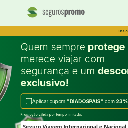
Use 
Quem sempre
protege
merece viajar com
segurança e um
desco
exclusivo!
Aplicar cupom
"
DIADOSPAIS
"
com
23%
Promoção válida por tempo limitado.
Seguro Viagem Internacional e Naciona