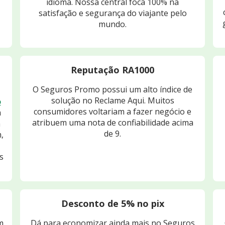
idioma. Nossa central foca 100% na
satisfação e segurança do viajante pelo
mundo.
Reputação RA1000
O Seguros Promo possui um alto índice de
solução no Reclame Aqui. Muitos
o
consumidores voltariam a fazer negócio e
m
atribuem uma nota de confiabilidade acima
m
de 9.
,
s
Desconto de 5% no pix
m
Dá para economizar ainda mais no Seguros