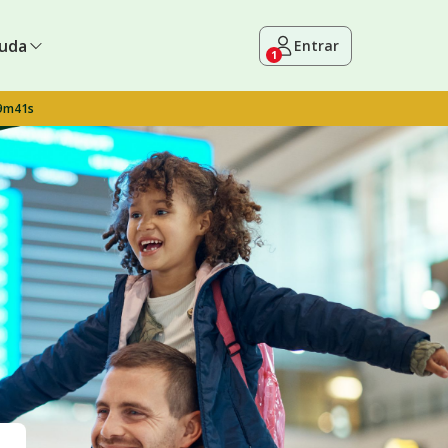
uda
Entrar
1
 9m40s