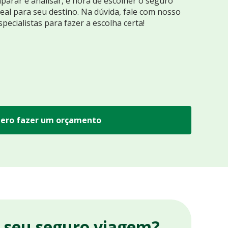
arar e analisar, é hora de escolher o seguro
eal para seu destino. Na dúvida, fale com nosso
specialistas para fazer a escolha certa!
ero fazer um orçamento
r seu seguro viagem?