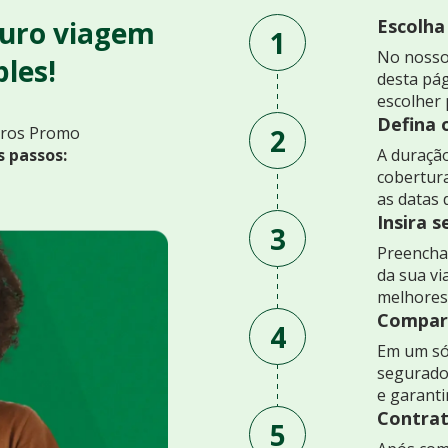
uro viagem
Escolha
1
No nosso
les!
desta pág
escolher 
Defina 
2
uros Promo
s passos:
A duração
cobertur
as datas 
Insira 
3
Preencha 
da sua v
melhores
Compare
4
Em um só
segurado
e garant
Contrat
5