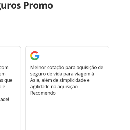
guros Promo
 com
Melhor cotação para aquisição de
Cont
bem
seguro de vida para viagem à
plata
as que
Asia, além de simplicidade e
fora,
o e
agilidade na aquisição.
usar
Recomendo
viage
dade!
atend
marc
hospi
usar,
reem