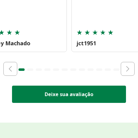
ey Machado
jct1951
Deixe sua avaliação