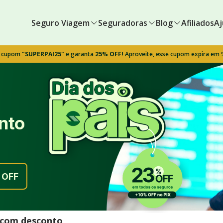
Seguro Viagem
Seguradoras
Blog
Afiliados
Aj
o cupom
"SUPERPAI25"
e garanta
25% OFF!
Aproveite, esse cupom expira em
nto
OFF
l com desconto