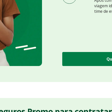
Após comp
viagem id
time de e
Qu
Seguros Promo para contrata