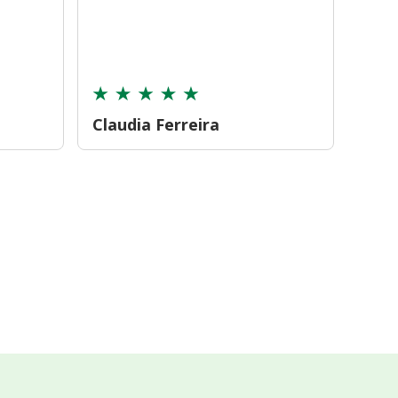
farmá
tamb
cont
Claudia Ferreira
Car