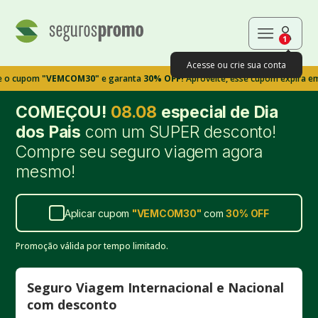
1
Acesse ou crie sua conta
om
"VEMCOM30"
e garanta
30% OFF!
Aproveite, esse cupom expira em 9m39s
COMEÇOU!
08.08
especial de Dia
dos Pais
com um SUPER desconto!
Compre seu seguro viagem agora
mesmo!
Aplicar cupom
"
VEMCOM30
"
com
30%
OFF
Promoção válida por tempo limitado.
Seguro Viagem Internacional e Nacional
com desconto