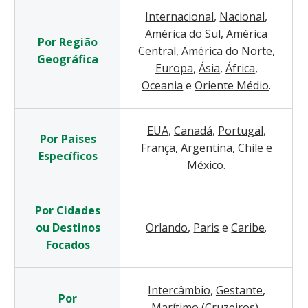
Internacional
,
Nacional
,
América do Sul
,
América
Por Região
Central
,
América do Norte
,
Geográfica
Europa
,
Ásia
,
África
,
Oceania
e
Oriente Médio
.
EUA
,
Canadá
,
Portugal
,
Por Países
França
,
Argentina
,
Chile
e
Específicos
México
.
Por Cidades
ou Destinos
Orlando
,
Paris
e
Caribe
.
Focados
Intercâmbio
,
Gestante
,
Por
Marítimo (Cruzeiros)
,