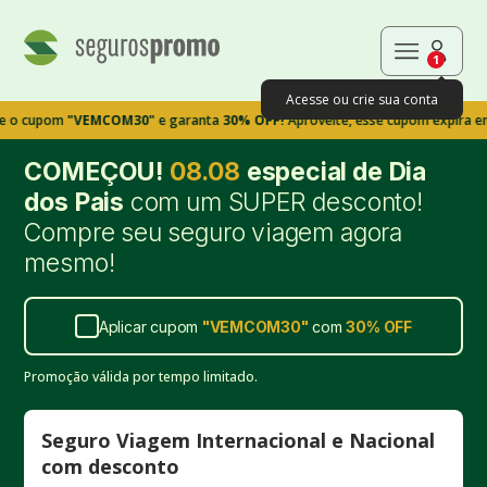
1
Acesse ou crie sua conta
om
"VEMCOM30"
e garanta
30% OFF!
Aproveite, esse cupom expira em 9m39s
COMEÇOU!
08.08
especial de Dia
dos Pais
com um SUPER desconto!
Compre seu seguro viagem agora
mesmo!
Aplicar cupom
"
VEMCOM30
"
com
30%
OFF
Promoção válida por tempo limitado.
Seguro Viagem Internacional e Nacional
com desconto