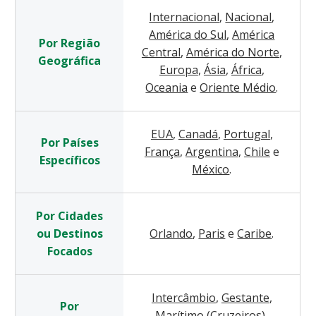
Internacional
,
Nacional
,
América do Sul
,
América
Por Região
Central
,
América do Norte
,
Geográfica
Europa
,
Ásia
,
África
,
Oceania
e
Oriente Médio
.
EUA
,
Canadá
,
Portugal
,
Por Países
França
,
Argentina
,
Chile
e
Específicos
México
.
Por Cidades
ou Destinos
Orlando
,
Paris
e
Caribe
.
Focados
Intercâmbio
,
Gestante
,
Por
Marítimo (Cruzeiros)
,