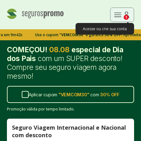
1
Acesse ou crie sua conta
m41s
Use o cupom
"VEMCOM30"
e garanta
30% OFF!
Aproveite, esse 
COMEÇOU!
08.08
especial de Dia
dos Pais
com um SUPER desconto!
Compre seu seguro viagem agora
mesmo!
Aplicar cupom
"
VEMCOM30
"
com
30%
OFF
Promoção válida por tempo limitado.
Seguro Viagem Internacional e Nacional
com desconto