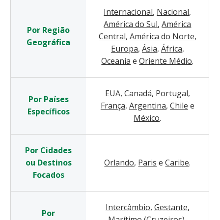
Internacional
,
Nacional
,
América do Sul
,
América
Por Região
Central
,
América do Norte
,
Geográfica
Europa
,
Ásia
,
África
,
Oceania
e
Oriente Médio
.
EUA
,
Canadá
,
Portugal
,
Por Países
França
,
Argentina
,
Chile
e
Específicos
México
.
Por Cidades
ou Destinos
Orlando
,
Paris
e
Caribe
.
Focados
Intercâmbio
,
Gestante
,
Por
Marítimo (Cruzeiros)
,