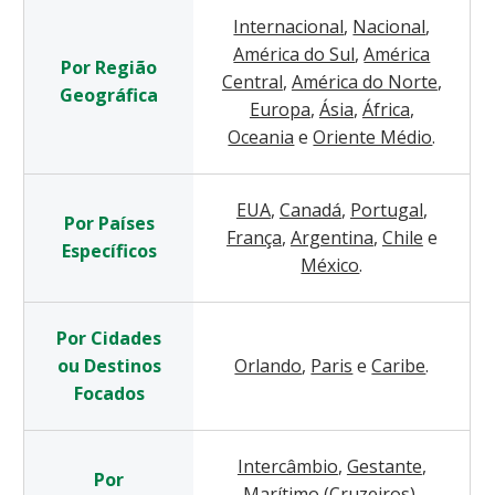
Internacional
,
Nacional
,
América do Sul
,
América
Por Região
Central
,
América do Norte
,
Geográfica
Europa
,
Ásia
,
África
,
Oceania
e
Oriente Médio
.
EUA
,
Canadá
,
Portugal
,
Por Países
França
,
Argentina
,
Chile
e
Específicos
México
.
Por Cidades
ou Destinos
Orlando
,
Paris
e
Caribe
.
Focados
Intercâmbio
,
Gestante
,
Por
Marítimo (Cruzeiros)
,