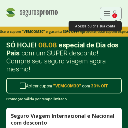
1
Acesse ou crie sua conta
cupom
"VEMCOM30"
e garanta
30% OFF!
Aproveite, esse cupom expira em 9m
SÓ HOJE!
08.08
especial de Dia dos
Pais
com um SUPER desconto!
Compre seu seguro viagem agora
mesmo!
Aplicar cupom
"
VEMCOM30
"
com
30%
OFF
Promoção válida por tempo limitado.
Seguro Viagem Internacional e Nacional
com desconto