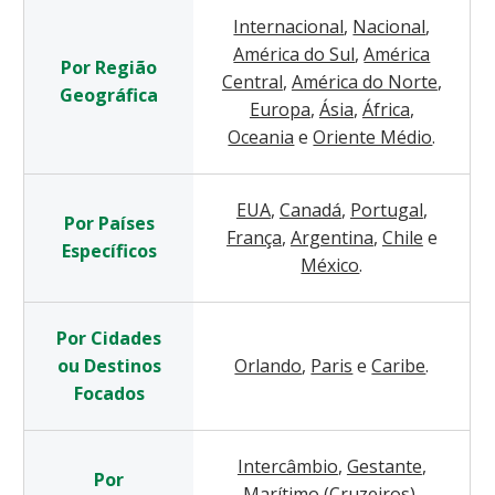
Internacional
,
Nacional
,
América do Sul
,
América
Por Região
Central
,
América do Norte
,
Geográfica
Europa
,
Ásia
,
África
,
Oceania
e
Oriente Médio
.
EUA
,
Canadá
,
Portugal
,
Por Países
França
,
Argentina
,
Chile
e
Específicos
México
.
Por Cidades
ou Destinos
Orlando
,
Paris
e
Caribe
.
Focados
Intercâmbio
,
Gestante
,
Por
Marítimo (Cruzeiros)
,