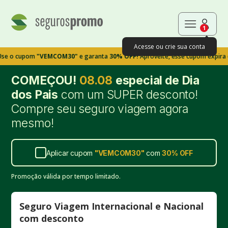
1
Acesse ou crie sua conta
upom
"VEMCOM30"
e garanta
30% OFF!
Aproveite, esse cupom expira em 9m3
COMEÇOU!
08.08
especial de Dia
dos Pais
com um SUPER desconto!
Compre seu seguro viagem agora
mesmo!
Aplicar cupom
"
VEMCOM30
"
com
30%
OFF
Promoção válida por tempo limitado.
Seguro Viagem Internacional e Nacional
com desconto