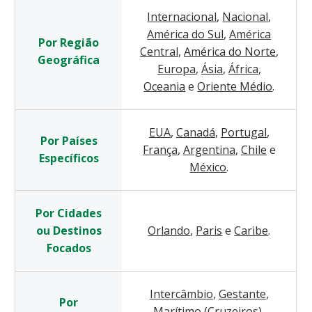
Internacional
,
Nacional
,
América do Sul
,
América
Por Região
Central
,
América do Norte
,
Geográfica
Europa
,
Ásia
,
África
,
Oceania
e
Oriente Médio
.
EUA
,
Canadá
,
Portugal
,
Por Países
França
,
Argentina
,
Chile
e
Específicos
México
.
Por Cidades
ou Destinos
Orlando
,
Paris
e
Caribe
.
Focados
Intercâmbio
,
Gestante
,
Por
Marítimo (Cruzeiros)
,