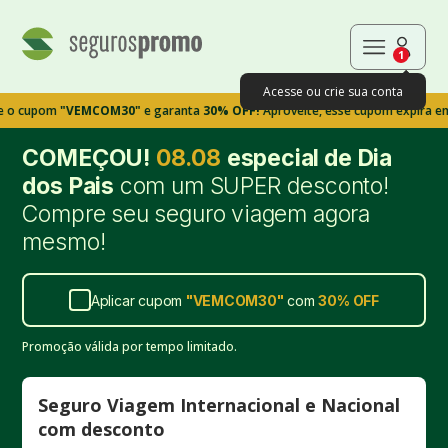
1
Acesse ou crie sua conta
om
"VEMCOM30"
e garanta
30% OFF!
Aproveite, esse cupom expira em 9m39s
COMEÇOU!
08.08
especial de Dia
dos Pais
com um SUPER desconto!
Compre seu seguro viagem agora
mesmo!
Aplicar cupom
"
VEMCOM30
"
com
30%
OFF
Promoção válida por tempo limitado.
Seguro Viagem Internacional e Nacional
com desconto