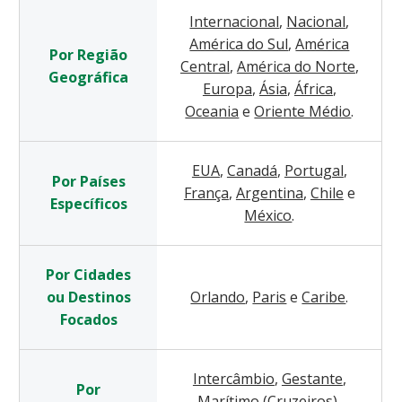
Internacional
,
Nacional
,
América do Sul
,
América
Por Região
Central
,
América do Norte
,
Geográfica
Europa
,
Ásia
,
África
,
Oceania
e
Oriente Médio
.
EUA
,
Canadá
,
Portugal
,
Por Países
França
,
Argentina
,
Chile
e
Específicos
México
.
Por Cidades
ou Destinos
Orlando
,
Paris
e
Caribe
.
Focados
Intercâmbio
,
Gestante
,
Por
Marítimo (Cruzeiros)
,