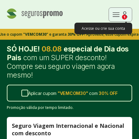
1
Acesse ou crie sua conta
upom
"VEMCOM30"
e garanta
30% OFF!
Aproveite, esse cupom expira em 9m
SÓ HOJE!
08.08
especial de Dia dos
Pais
com um SUPER desconto!
Compre seu seguro viagem agora
mesmo!
Aplicar cupom
"
VEMCOM30
"
com
30%
OFF
Promoção válida por tempo limitado.
Seguro Viagem Internacional e Nacional
com desconto