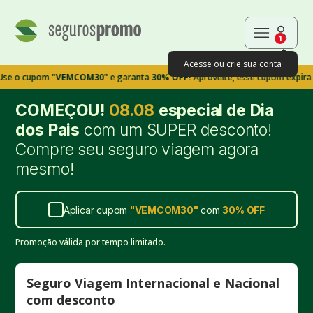
1
Acesse ou crie sua conta
upom
"VEMCOM30"
e garanta
30% OFF!
Aproveite, esse cupom expira em 9m
COMEÇOU!
08.08
especial de Dia
dos Pais
com um SUPER desconto!
Compre seu seguro viagem agora
mesmo!
Aplicar cupom
"
VEMCOM30
"
com
30%
OFF
Promoção válida por tempo limitado.
Seguro Viagem Internacional e Nacional
com desconto