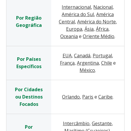
Internacional
,
Nacional
,
América do Sul
,
América
Por Região
Central
,
América do Norte
,
Geográfica
Europa
,
Ásia
,
África
,
Oceania
e
Oriente Médio
.
EUA
,
Canadá
,
Portugal
,
Por Países
França
,
Argentina
,
Chile
e
Específicos
México
.
Por Cidades
ou Destinos
Orlando
,
Paris
e
Caribe
.
Focados
Intercâmbio
,
Gestante
,
Por
Marítimo (Cruzeiros)
,