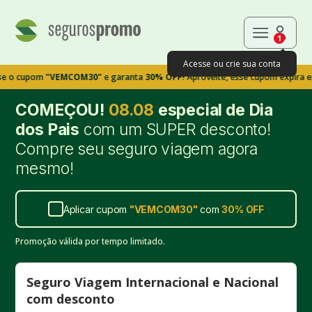
1
Acesse ou crie sua conta
pom
"VEMCOM30"
e garanta
30% OFF!
Aproveite, esse cupom expira em 9m39
COMEÇOU!
08.08
especial de Dia
dos Pais
com um SUPER desconto!
Compre seu seguro viagem agora
mesmo!
Aplicar cupom
"
VEMCOM30
"
com
30%
OFF
Promoção válida por tempo limitado.
Seguro Viagem Internacional e Nacional
com desconto