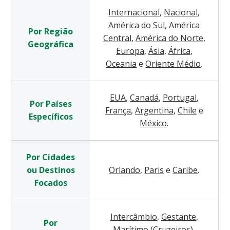
Internacional
,
Nacional
,
América do Sul
,
América
Por Região
Central
,
América do Norte
,
Geográfica
Europa
,
Ásia
,
África
,
Oceania
e
Oriente Médio
.
EUA
,
Canadá
,
Portugal
,
Por Países
França
,
Argentina
,
Chile
e
Específicos
México
.
Por Cidades
ou Destinos
Orlando
,
Paris
e
Caribe
.
Focados
Intercâmbio
,
Gestante
,
Por
Marítimo (Cruzeiros)
,