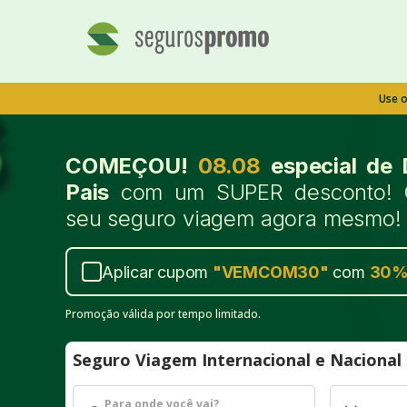
Use 
COMEÇOU!
08.08
especial de 
Pais
com um SUPER desconto! 
seu seguro viagem agora mesmo!
Aplicar cupom
"
VEMCOM30
"
com
30
Promoção válida por tempo limitado.
Seguro Viagem Internacional e Naciona
Para onde você vai?