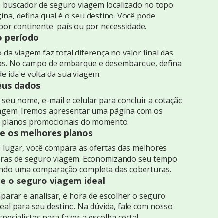
 buscador de seguro viagem localizado no topo
ina, defina qual é o seu destino. Você pode
por continente, país ou por necessidade.
o período
 da viagem faz total diferença no valor final das
as. No campo de embarque e desembarque, defina
de ida e volta da sua viagem.
seus dados
seu nome, e-mail e celular para concluir a cotação
iagem. Iremos apresentar uma página com os
 planos promocionais do momento.
 os melhores planos
 lugar, você compara as ofertas das melhores
ras de seguro viagem. Economizando seu tempo
indo uma comparação completa das coberturas.
e o seguro viagem ideal
arar e analisar, é hora de escolher o seguro
eal para seu destino. Na dúvida, fale com nosso
specialistas para fazer a escolha certa!