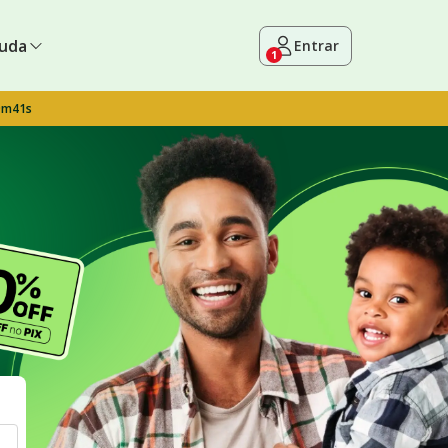
uda
Entrar
1
9m40s