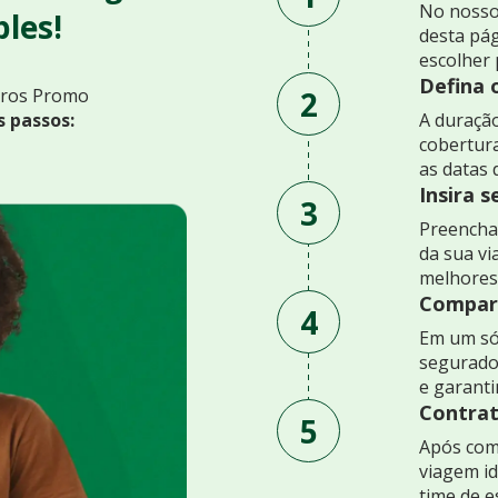
No nosso
les!
desta pág
escolher 
Defina 
2
uros Promo
s passos:
A duração
cobertur
as datas 
Insira 
3
Preencha 
da sua v
melhores
Compare
4
Em um só
segurado
e garant
Contrat
5
Após comp
viagem id
time de e