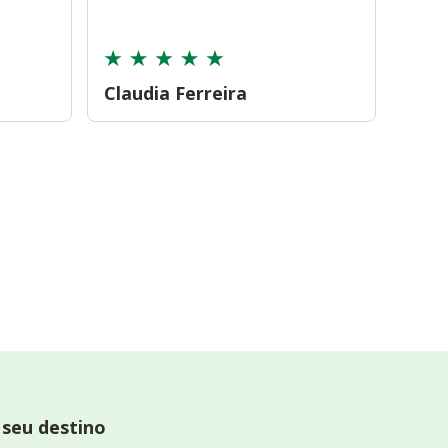
cont
Claudia Ferreira
Car
 seu destino