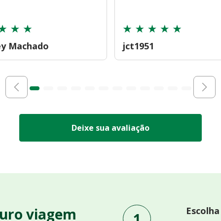
ey Machado
jct1951
Deixe sua avaliação
uro viagem
Escolha
1