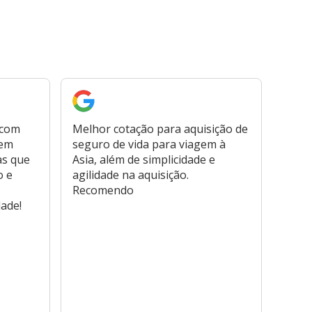
 com
Melhor cotação para aquisição de
Cont
bem
seguro de vida para viagem à
plata
as que
Asia, além de simplicidade e
fora,
o e
agilidade na aquisição.
usar
Recomendo
viage
dade!
atend
marc
hospi
usar,
reem
farmá
tamb