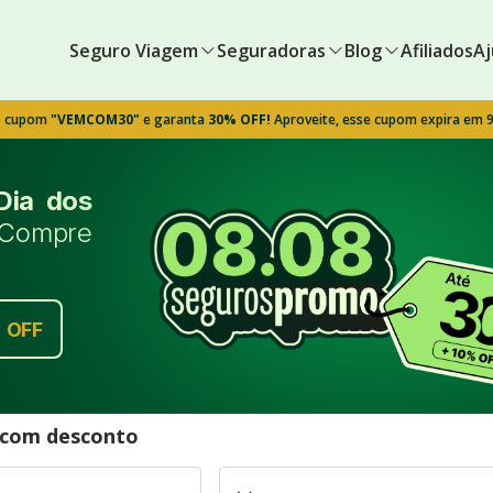
Seguro Viagem
Seguradoras
Blog
Afiliados
Aj
o cupom
"VEMCOM30"
e garanta
30% OFF!
Aproveite, esse cupom expira em 
Dia dos
Compre
%
OFF
l com desconto